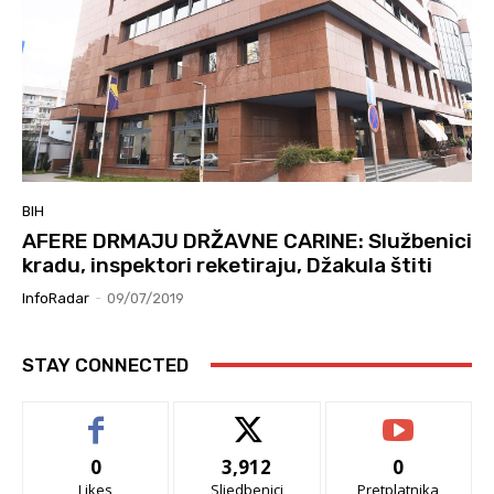
BIH
AFERE DRMAJU DRŽAVNE CARINE: Službenici
kradu, inspektori reketiraju, Džakula štiti
InfoRadar
-
09/07/2019
STAY CONNECTED
0
3,912
0
Likes
Sljedbenici
Pretplatnika