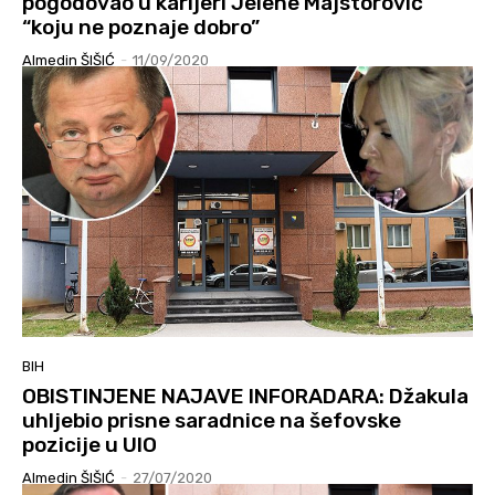
pogodovao u karijeri Jelene Majstorović
“koju ne poznaje dobro”
Almedin ŠIŠIĆ
-
11/09/2020
BIH
OBISTINJENE NAJAVE INFORADARA: Džakula
uhljebio prisne saradnice na šefovske
pozicije u UIO
Almedin ŠIŠIĆ
-
27/07/2020