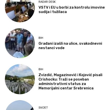
RADAR DESK
VSTV i EU u borbi za kontrolu imovine
sudija i tužilaca
BIH
Građani izašli na ulice, svakodnevni
nestanci vode
BIH
Zvizdić, Magazinović i Kojović pisali
Crishocku: Traži se poseban
administrativni status za
Memorijalni centar Srebrenica
SVIJET