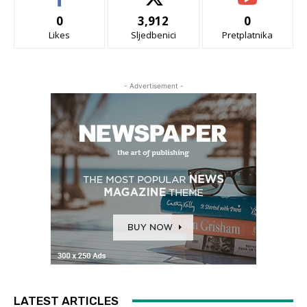
0
3,912
0
Likes
Sljedbenici
Pretplatnika
- Advertisement -
LATEST ARTICLES