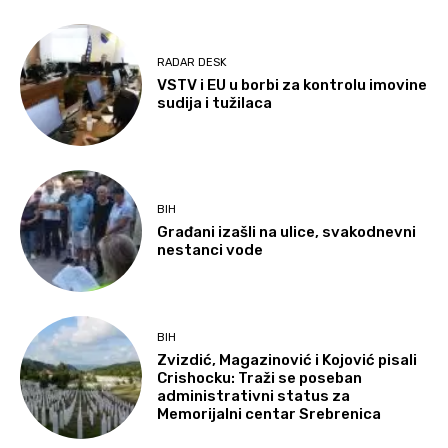
RADAR DESK
VSTV i EU u borbi za kontrolu imovine
sudija i tužilaca
BIH
Građani izašli na ulice, svakodnevni
nestanci vode
BIH
Zvizdić, Magazinović i Kojović pisali
Crishocku: Traži se poseban
administrativni status za
Memorijalni centar Srebrenica