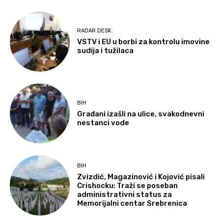
RADAR DESK
VSTV i EU u borbi za kontrolu imovine
sudija i tužilaca
BIH
Građani izašli na ulice, svakodnevni
nestanci vode
BIH
Zvizdić, Magazinović i Kojović pisali
Crishocku: Traži se poseban
administrativni status za
Memorijalni centar Srebrenica