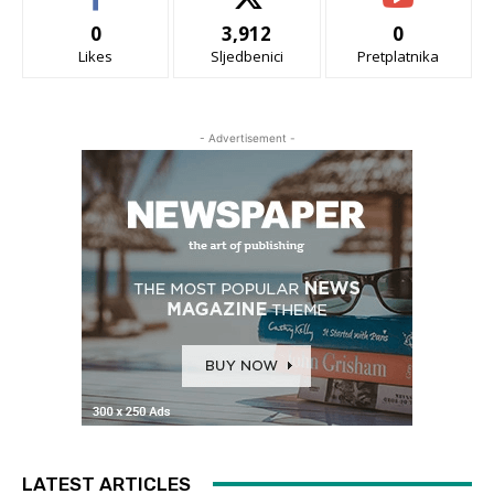
0
3,912
0
Likes
Sljedbenici
Pretplatnika
- Advertisement -
LATEST ARTICLES