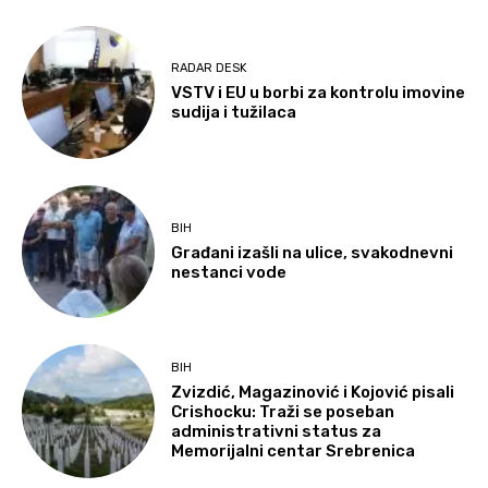
RADAR DESK
VSTV i EU u borbi za kontrolu imovine
sudija i tužilaca
BIH
Građani izašli na ulice, svakodnevni
nestanci vode
BIH
Zvizdić, Magazinović i Kojović pisali
Crishocku: Traži se poseban
administrativni status za
Memorijalni centar Srebrenica