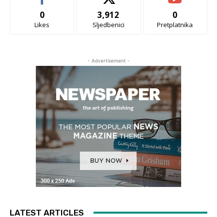
0
3,912
0
Likes
Sljedbenici
Pretplatnika
- Advertisement -
LATEST ARTICLES