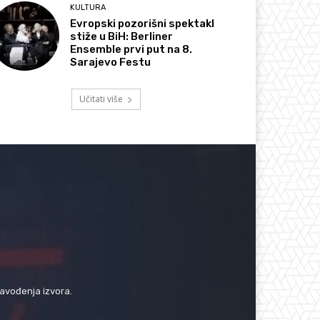
KULTURA
Evropski pozorišni spektakl
stiže u BiH: Berliner
Ensemble prvi put na 8.
Sarajevo Festu
Učitati više
navođenja izvora.