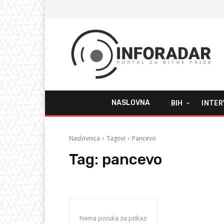
NASLOVNA
BIH
INTER
Naslovnica
Tagovi
Pancevo
Tag:
pancevo
Nema poruka za prikaz