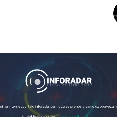
eni na internet portalu inforadar.ba mogu se prenositi samo uz obavezu 
Kontaktirajte nas: na:
inforadar.ba@gmail.com