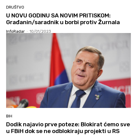
DRUŠTVO
U NOVU GODINU SA NOVIM PRITISKOM:
Građanin/saradnik u borbi protiv Žurnala
InfoRadar
-
10/01/2023
BIH
Dodik najavio prve poteze: Blokirat ćemo sve
u FBiH dok se ne odblokiraju projekti u RS