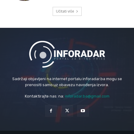
Učitati više
Sadržaji objavljeni na internet portalu inforadar.ba mogu se
prenositi samo uz obavezu navođenja izvora.
Kontaktirajte nas: na:
inforadar.ba@gmail.com