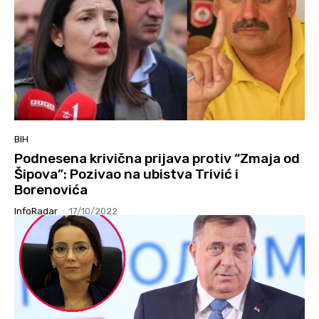
BIH
Podnesena krivična prijava protiv “Zmaja od
Šipova”: Pozivao na ubistva Trivić i
Borenovića
InfoRadar
-
17/10/2022