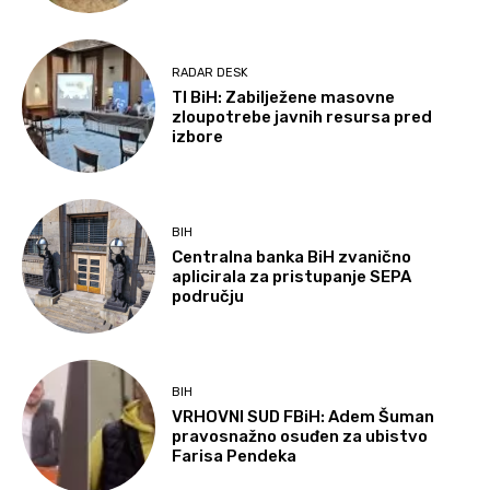
RADAR DESK
TI BiH: Zabilježene masovne
zloupotrebe javnih resursa pred
izbore
BIH
Centralna banka BiH zvanično
aplicirala za pristupanje SEPA
području
BIH
VRHOVNI SUD FBiH: Adem Šuman
pravosnažno osuđen za ubistvo
Farisa Pendeka