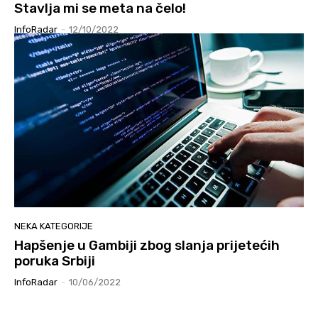
Stavlja mi se meta na čelo!
InfoRadar
-
12/10/2022
NEKA KATEGORIJE
Hapšenje u Gambiji zbog slanja prijetećih
poruka Srbiji
InfoRadar
-
10/06/2022