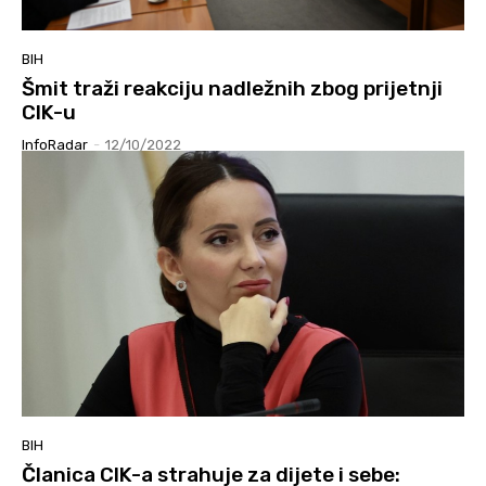
BIH
Šmit traži reakciju nadležnih zbog prijetnji
CIK-u
InfoRadar
-
12/10/2022
BIH
Članica CIK-a strahuje za dijete i sebe: