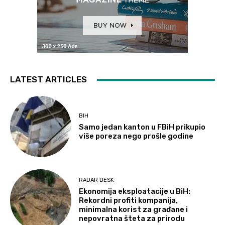
LATEST ARTICLES
BIH
Samo jedan kanton u FBiH prikupio
više poreza nego prošle godine
RADAR DESK
Ekonomija eksploatacije u BiH:
Rekordni profiti kompanija,
minimalna korist za građane i
nepovratna šteta za prirodu