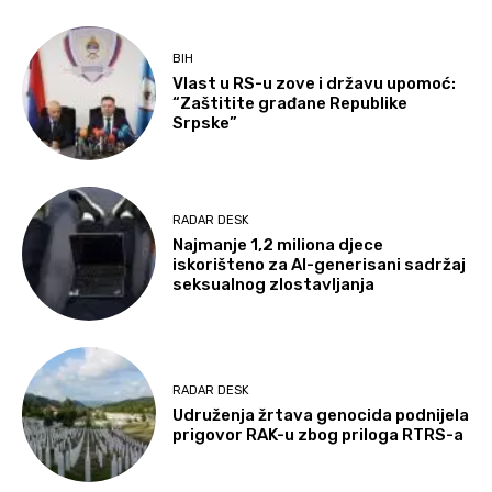
BIH
Vlast u RS-u zove i državu upomoć:
“Zaštitite građane Republike
Srpske”
RADAR DESK
Najmanje 1,2 miliona djece
iskorišteno za AI-generisani sadržaj
seksualnog zlostavljanja
RADAR DESK
Udruženja žrtava genocida podnijela
prigovor RAK-u zbog priloga RTRS-a