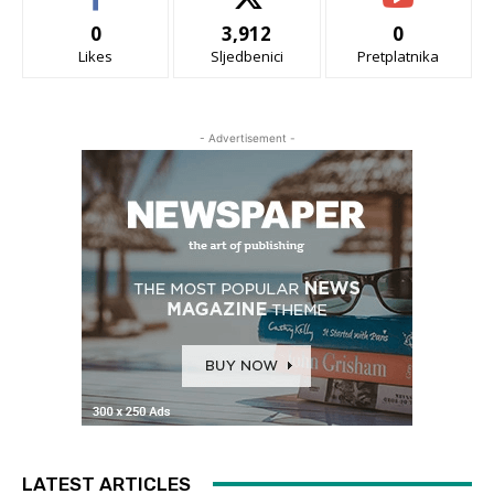
0
3,912
0
Likes
Sljedbenici
Pretplatnika
- Advertisement -
LATEST ARTICLES