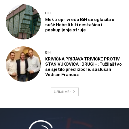
BIH
Elektroprivreda BiH se oglasila o
suši: Hoće li biti nestašica i
poskupljenja struje
BIH
KRIVIČNA PRIJAVA TRIVIĆKE PROTIV
STANIVUKOVIĆA I DRUGIH: Tužilaštvo
se sjetilo pred izbore, saslušan
Vedran Francuz
Učitati više