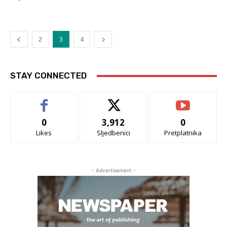
2
3
4
STAY CONNECTED
0
3,912
0
Likes
Sljedbenici
Pretplatnika
- Advertisement -