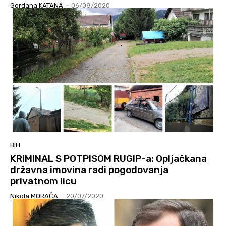
Gordana KATANA
-
06/08/2020
BIH
KRIMINAL S POTPISOM RUGIP-a: Opljačkana
državna imovina radi pogodovanja
privatnom licu
Nikola MORAČA
-
20/07/2020