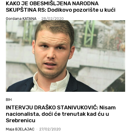
KAKO JE OBESMIŠLJENA NARODNA
SKUPŠTINA RS: Dodikovo pozorište u kući
Gordana KATANA
-
28/02/2020
BIH
INTERVJU DRAŠKO STANIVUKOVIĆ: Nisam
nacionalista, doći će trenutak kad ću u
Srebrenicu
Maja BJELAJAC
-
27/02/2020