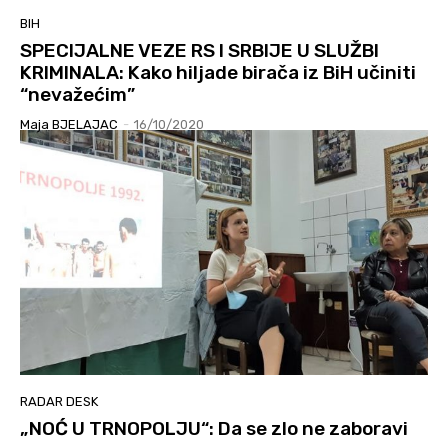
BIH
SPECIJALNE VEZE RS I SRBIJE U SLUŽBI
KRIMINALA: Kako hiljade birača iz BiH učiniti
“nevažećim”
Maja BJELAJAC
-
16/10/2020
RADAR DESK
„NOĆ U TRNOPOLJU“: Da se zlo ne zaboravi