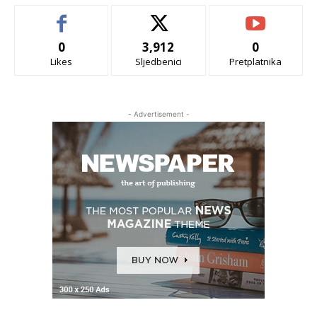
0
3,912
0
Likes
Sljedbenici
Pretplatnika
- Advertisement -