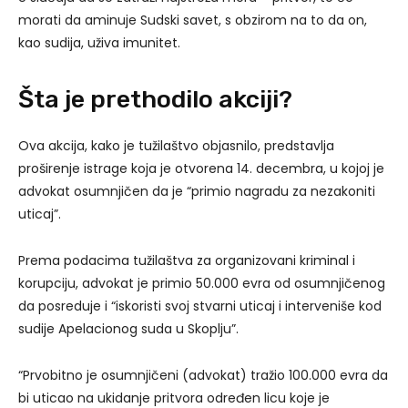
morati da aminuje Sudski savet, s obzirom na to da on,
kao sudija, uživa imunitet.
Šta je prethodilo akciji?
Ova akcija, kako je tužilaštvo objasnilo, predstavlja
proširenje istrage koja je otvorena 14. decembra, u kojoj je
advokat osumnjičen da je “primio nagradu za nezakoniti
uticaj”.
Prema podacima tužilaštva za organizovani kriminal i
korupciju, advokat je primio 50.000 evra od osumnjičenog
da posreduje i “iskoristi svoj stvarni uticaj i interveniše kod
sudije Apelacionog suda u Skoplju”.
“Prvobitno je osumnjičeni (advokat) tražio 100.000 evra da
bi uticao na ukidanje pritvora određen licu koje je