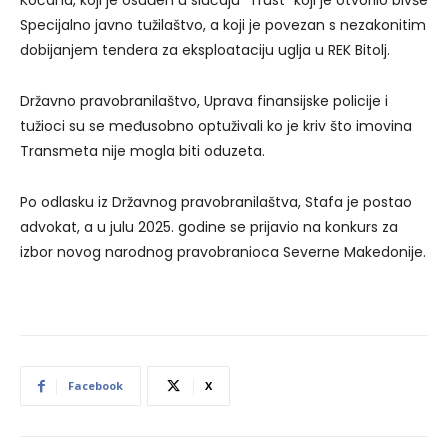
Kočana, koji je osuđen u slučaju “Trust” koji je otvorilo bivše
Specijalno javno tužilaštvo, a koji je povezan s nezakonitim
dobijanjem tendera za eksploataciju uglja u REK Bitolj.
Državno pravobranilaštvo, Uprava finansijske policije i
tužioci su se međusobno optuživali ko je kriv što imovina
Transmeta nije mogla biti oduzeta.
Po odlasku iz Državnog pravobranilaštva, Stafa je postao
advokat, a u julu 2025. godine se prijavio na konkurs za
izbor novog narodnog pravobranioca Severne Makedonije.
Facebook
X