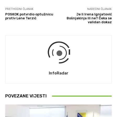
PRETHODNI ČLANAK
NAREDNI ČLANAK
POSKOK potvrdio optužnicu
Je li Irena Ignjatović
protiv Lene Terzić
Bošnjakinja ili ne? Čeka se
validan dokaz
InfoRadar
POVEZANE VIJESTI