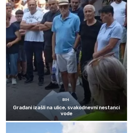
BIH
Građani izašli na ulice, svakodnevni nestanci
vode