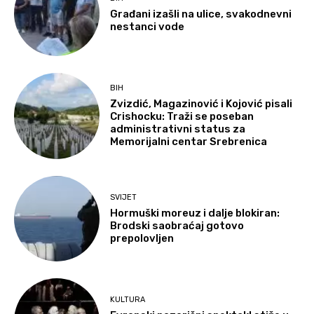
Građani izašli na ulice, svakodnevni
nestanci vode
BIH
Zvizdić, Magazinović i Kojović pisali
Crishocku: Traži se poseban
administrativni status za
Memorijalni centar Srebrenica
SVIJET
Hormuški moreuz i dalje blokiran:
Brodski saobraćaj gotovo
prepolovljen
KULTURA