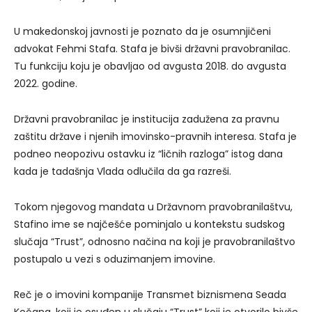
U makedonskoj javnosti je poznato da je osumnjičeni
advokat Fehmi Stafa. Stafa je bivši državni pravobranilac.
Tu funkciju koju je obavljao od avgusta 2018. do avgusta
2022. godine.
Državni pravobranilac je institucija zadužena za pravnu
zaštitu države i njenih imovinsko-pravnih interesa. Stafa je
podneo neopozivu ostavku iz “ličnih razloga” istog dana
kada je tadašnja Vlada odlučila da ga razreši.
Tokom njegovog mandata u Državnom pravobranilaštvu,
Stafino ime se najčešće pominjalo u kontekstu sudskog
slučaja “Trust”, odnosno načina na koji je pravobranilaštvo
postupalo u vezi s oduzimanjem imovine.
Reč je o imovini kompanije Transmet biznismena Seada