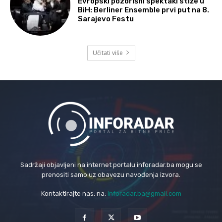
Evropski pozorišni spektakl stiže u
BiH: Berliner Ensemble prvi put na 8.
Sarajevo Festu
Učitati više
Sadržaji objavljeni na internet portalu inforadar.ba mogu se
prenositi samo uz obavezu navođenja izvora.
Kontaktirajte nas: na:
inforadar.ba@gmail.com