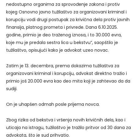
nedostupno organima za sprovođenje zakona i protiv
kojeg Osnovno javno tužilaštvo za organizovani kriminal i
korupciju vodi drugi postupak za krivična dela protiv javnih
finansija, platnog prometa i privrede. Dana 6.10.2025.
godine, primio je deo traženog iznosa, i to 30.000 evra,
koje mu je predala sestra lica u bekstvu”, saopštilo je
tužilaštvo, opisujući kako je advokat uzeo novac.
Zatim je 13. decembra, prema dokazima tužilaštva za
organizovani kriminal i korupciju, advokat direktno tražio i
primio još 20.000 evra kao deo mita koji je zahtevao da da
sudiji.
On je uhapšen odmah posle prijema novca.
Zbog rizika od bekstva i vršenja novih krivičnih dela, kao i
uticaja na istragu, tužilaštvo je tražilo pritvor od 30 dana za
advokata, što je sud prihvatio.