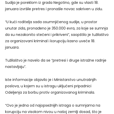
Sudija je poreklom iz grada Negotino, gde su vlasti 18.
januara izvršile pretres i pronašle novac sakriven u zidu.
“U kući roditelja sada osumnjičenog sudije, u prostor
unutar zida, pronađeno je 350.000 evra, za koje se sumnja
da su nezakonito stečeni i prikriveni”, saopštilo je tužilaštvo
za organizovani kriminal i korupciju kasno uveče 18.
januara.
Tužilaštvo je navelo da se “pretresi i druge istražne radnje
nastavljaju”.
Iste informacije objavilo je i Ministarstvo unutrašnjih
poslova, u kojem su u istragu uključeni pripadnici
Odeljenja za borbu protiv organizovanog kriminala.
“Ovo je jedna od najopsežnijih istraga o sumnjama na
korupciju na visokom nivou u našoj zemlji dosad, što je