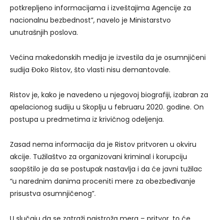
potkrepljeno informacijama i izveštajima Agencije za
nacionalnu bezbednost”, navelo je Ministarstvo
unutrašnjih poslova.
Većina makedonskih medija je izvestila da je osumnjičeni
sudija Đoko Ristov, što vlasti nisu demantovale.
Ristov je, kako je navedeno u njegovoj biografiji, izabran za
apelacionog sudiju u Skoplju u februaru 2020. godine. On
postupa u predmetima iz krivičnog odeljenja.
Zasad nema informacija da je Ristov pritvoren u okviru
akcije. Tužilaštvo za organizovani kriminal i korupciju
saopštilo je da se postupak nastavlja i da će javni tužilac
“u narednim danima proceniti mere za obezbeđivanje
prisustva osumnjičenog”.
U slučaju da se zatraži najstroža mera – pritvor, to će