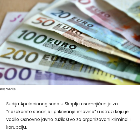
Ilustracija
Sudija Apelacionog suda u Skoplju osumnjičen je za
“nezakonito sticanje i prikrivanje imovine” u istrazi koju je
vodilo Osnovno javno tužilaštvo za organizovani kriminal i
korupciju.