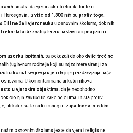
iranih
smatra da vjeronauka
treba da bude
u
i Hercegovini, a
više od 1.300
njih su
protiv toga
.
a BiH
ne želi vjeronauku
u osnovnim školama, dok njih
e treba
da bude zastupljena u nastavnom programu u
om uzorku ispitanih
, su pokazali da oko
dvije trećine
talih (uglavnom roditelja koji su najzainteresiraniji za
 radi
u korist segregacije
i daljnjeg razdavajanja naše
m osnovama. U komentarima na anketu njihova
esto u vjerskim objektima
, da je neophodno
dok dio njih zaključuje kako ne bi imali ništa protiv
ije
, ali kako se to radi u mnogim
zapadnoevropskim
 našim osnovnim školama jeste da vjera i religija ne