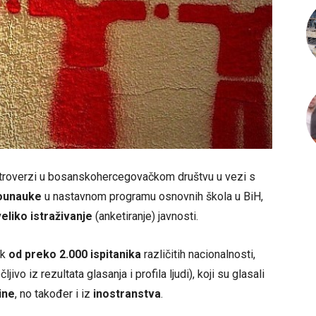
ontroverzi u bosanskohercegovačkom društvu u vezi s
rounauke
u nastavnom programu osnovnih škola u BiH,
veliko istraživanje
(anketiranje) javnosti.
ak
od preko 2.000 ispitanika
različitih nacionalnosti,
ivo iz rezultata glasanja i profila ljudi), koji su glasali
ine
, no također i iz
inostranstva
.