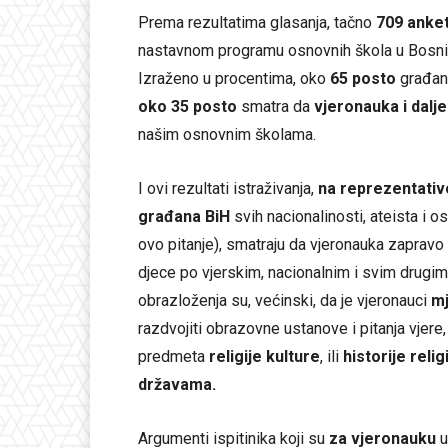
Prema rezultatima glasanja, tačno
709 anket
nastavnom programu osnovnih škola u Bosni 
Izraženo u procentima, oko
65 posto
građan
oko 35 posto
smatra da
vjeronauka i dalj
našim osnovnim školama.
I ovi rezultati istraživanja,
na reprezentativ
građana BiH
svih nacionalinosti, ateista i os
ovo pitanje), smatraju da vjeronauka zapravo
djece po vjerskim, nacionalnim i svim drugi
obrazloženja su, većinski, da je vjeronauci
mj
razdvojiti obrazovne ustanove i pitanja vjere, 
predmeta
religije kulture
, ili
historije relig
državama.
Argumenti ispitinika koji su
za vjeronauku
u