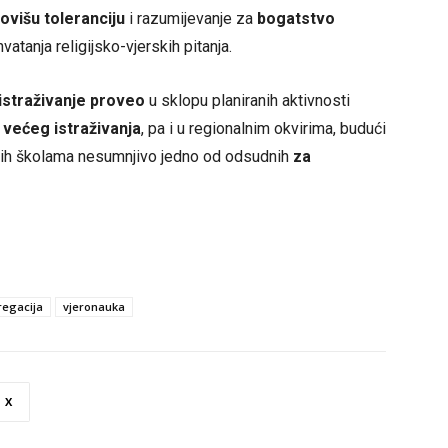
višu toleranciju
i razumijevanje za
bogatstvo
vatanja religijsko-vjerskih pitanja.
istraživanje proveo
u sklopu planiranih aktivnosti
većeg istraživanja
, pa i u regionalnim okvirima, budući
ovnih školama nesumnjivo jedno od odsudnih
za
regacija
vjeronauka
X