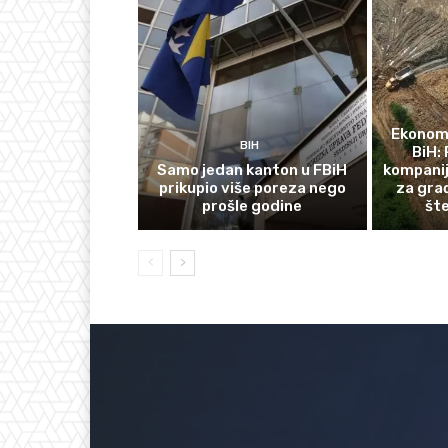
Ekonomi
BIH
BiH: 
Samo jedan kanton u FBiH
kompanij
prikupio više poreza nego
za gra
prošle godine
št