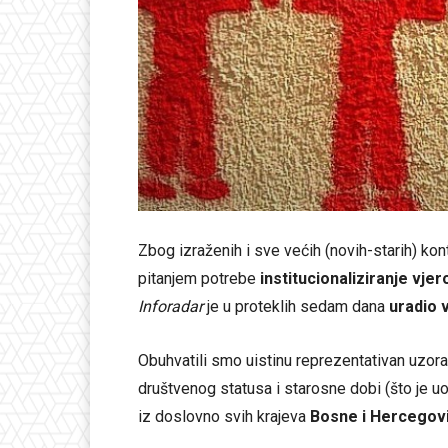
Zbog izraženih i sve većih (novih-starih) k
pitanjem potrebe
institucionaliziranje vje
Inforadar
je u proteklih sedam dana
uradio 
Obuhvatili smo uistinu reprezentativan uzor
društvenog statusa i starosne dobi (što je uočlj
iz doslovno svih krajeva
Bosne i Hercegov