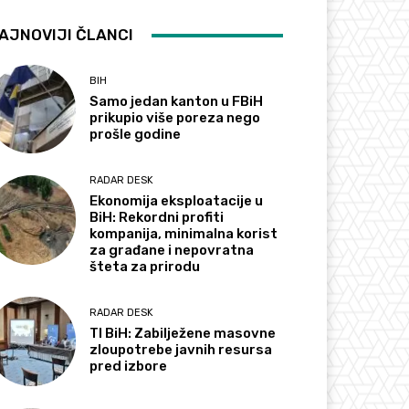
AJNOVIJI ČLANCI
BIH
Samo jedan kanton u FBiH
prikupio više poreza nego
prošle godine
RADAR DESK
Ekonomija eksploatacije u
BiH: Rekordni profiti
kompanija, minimalna korist
za građane i nepovratna
šteta za prirodu
RADAR DESK
TI BiH: Zabilježene masovne
zloupotrebe javnih resursa
pred izbore