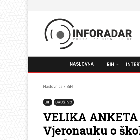
NASLOVNA
BIH
INTER
Naslovnica
BiH
BIH
DRUŠTVO
VELIKA ANKETA
Vjeronauku o škol