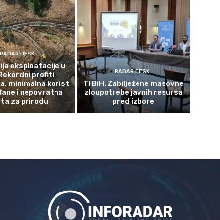
RADAR DESK
ja eksploatacije u
RADAR DESK
Rekordni profiti
a, minimalna korist
TI BiH: Zabilježene masovne
đane i nepovratna
zloupotrebe javnih resursa
eta za prirodu
pred izbore