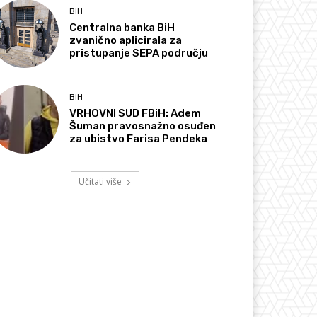
BIH
Centralna banka BiH
zvanično aplicirala za
pristupanje SEPA području
BIH
VRHOVNI SUD FBiH: Adem
Šuman pravosnažno osuđen
za ubistvo Farisa Pendeka
Učitati više