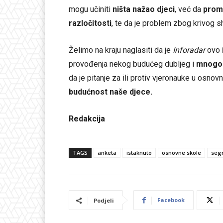
mogu učiniti
ništa nažao djeci
, već da
promo
razločitosti
, te da je problem zbog krivog sh
Želimo na kraju naglasiti da je
Inforadar
ovo
provođenja nekog budućeg dubljeg i
mnogo 
da je pitanje za ili protiv vjeronauke u osn
budućnost naše djece.
Redakcija
TAGS
anketa
istaknuto
osnovne skole
seg
Facebook
Podjeli