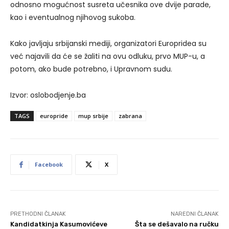
odnosno mogućnost susreta učesnika ove dvije parade,
kao i eventualnog njihovog sukoba.
Kako javljaju srbijanski mediji, organizatori Europridea su
već najavili da će se žaliti na ovu odluku, prvo MUP-u, a
potom, ako bude potrebno, i Upravnom sudu.
Izvor: oslobodjenje.ba
TAGS
europride
mup srbije
zabrana
Facebook
X
PRETHODNI ČLANAK
NAREDNI ČLANAK
Kandidatkinja Kasumovićeve
Šta se dešavalo na ručku