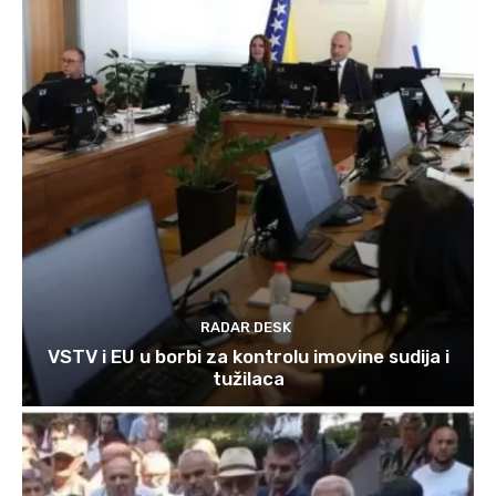
RADAR DESK
VSTV i EU u borbi za kontrolu imovine sudija i
tužilaca