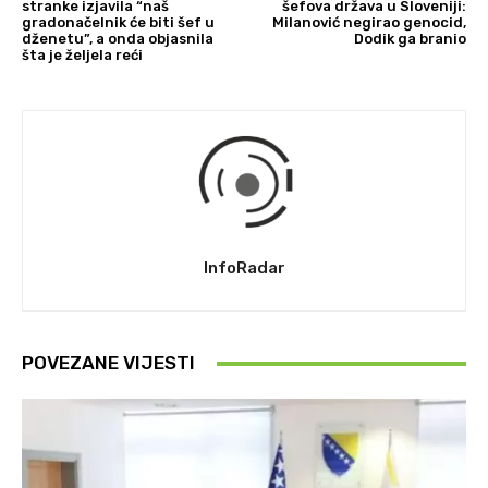
stranke izjavila “naš
šefova država u Sloveniji:
gradonačelnik će biti šef u
Milanović negirao genocid,
dženetu”, a onda objasnila
Dodik ga branio
šta je željela reći
InfoRadar
POVEZANE VIJESTI