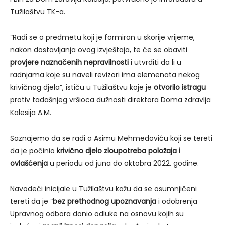
Tužilaštvu TK-a.
“Radi se o predmetu koji je formiran u skorije vrijeme,
nakon dostavljanja ovog izvještaja, te će se obaviti
provjere naznačenih nepravilnosti
i utvrditi da li u
radnjama koje su naveli revizori ima elemenata nekog
krivičnog djela”, ističu u Tužilaštvu koje je
otvorilo istragu
protiv tadašnjeg vršioca dužnosti direktora Doma zdravlja
Kalesija A.M.
Saznajemo da se radi o Asimu Mehmedoviću koji se tereti
da je počinio
krivično djelo zloupotreba položaja i
ovlašćenja
u periodu od juna do oktobra 2022. godine.
Navodeći inicijale u Tužilaštvu kažu da se osumnjičeni
tereti da je “
bez prethodnog upoznavanja
i odobrenja
Upravnog odbora donio odluke na osnovu kojih su