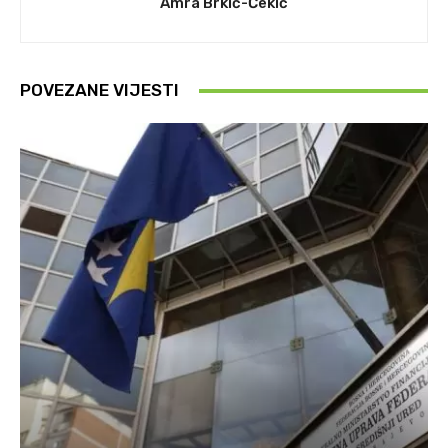
Amra Brkić-Čekić
POVEZANE VIJESTI