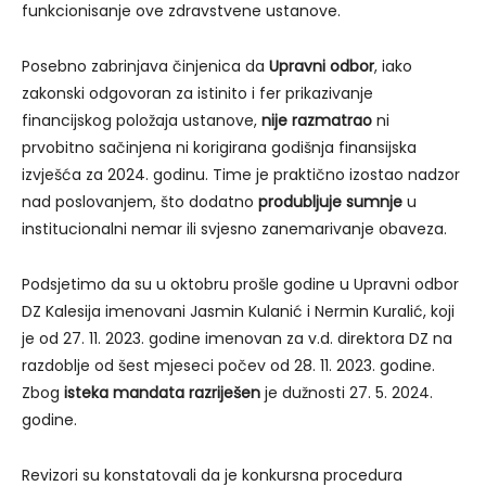
funkcionisanje ove zdravstvene ustanove.
Posebno zabrinjava činjenica da
Upravni odbor
, iako
zakonski odgovoran za istinito i fer prikazivanje
financijskog položaja ustanove,
nije razmatrao
ni
prvobitno sačinjena ni korigirana godišnja finansijska
izvješća za 2024. godinu. Time je praktično izostao nadzor
nad poslovanjem, što dodatno
produbljuje sumnje
u
institucionalni nemar ili svjesno zanemarivanje obaveza.
Podsjetimo da su u oktobru prošle godine u Upravni odbor
DZ Kalesija imenovani Jasmin Kulanić i Nermin Kuralić, koji
je od 27. 11. 2023. godine imenovan za v.d. direktora DZ na
razdoblje od šest mjeseci počev od 28. 11. 2023. godine.
Zbog
isteka mandata razriješen
je dužnosti 27. 5. 2024.
godine.
Revizori su konstatovali da je konkursna procedura