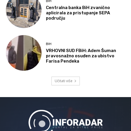
BIH
Centralna banka BiH zvanično
aplicirala za pristupanje SEPA
području
BIH
VRHOVNI SUD FBiH: Adem Šuman
pravosnažno osuđen za ubistvo
Farisa Pendeka
Učitati više