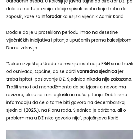
određenih osoba
. U Kalesiji je
javna tajna
da direktor DZ, po
dolasku na tu poziciju, dobije spisak osoba koje treba da
zaposli”, kaže za
Inforadar
kalesijski vijećnik Admir Karić.
Dodaje da je u proteklom periodu imao na desetine
vijećnićkih inicijativa
i pitanja upućenih prema kalesijskom
Domu zdravlja.
“Nakon izvještaja Ureda za reviziju institucija FBiH smo tražili
od osnivača, Općine, da se održi
vanredna sjednica
jer
treba ispitati poslovanje DZ. Sjednica
nikada nije zakazana
.
Tražili smo i od menadžmenta da se izjasni o navodima
revizora, ali su se i oni oglušili na naša pitanja. Dobili smo
informaciju da će o tome biti govora na decembarskoj
sjednici (2025.), na Planu rada. Sjednica je održana, ali o
problemima u DZ niko govorio nije”, pojašnjava Karić.