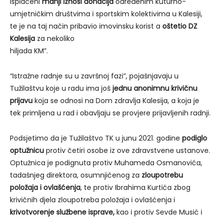
isplaćeni
manji iznosi donacija
određenim kuturno-
umjetničkim društvima i sportskim kolektivima u Kalesiji,
te je na taj način pribavio imovinsku korist a
oštetio DZ
Kalesija
za nekoliko
hiljada KM”.
“Istražne radnje su u završnoj fazi”, pojašnjavaju u
Tužilaštvu koje u radu ima još
jednu anonimnu krivičnu
prijavu
koja se odnosi na Dom zdravlja Kalesija, a koja je
tek primljena u rad i obavljaju se provjere prijavljenih radnji.
Podsjetimo da je Tužilaštvo TK u junu 2021. godine
podiglo
optužnicu
protiv četiri osobe iz ove zdravstvene ustanove.
Optužnica je podignuta protiv Muhameda Osmanovića,
tadašnjeg direktora, osumnjičenog za
zloupotrebu
položaja i ovlašćenja
, te protiv Ibrahima Kurtića zbog
krivičnih djela zloupotreba položaja i ovlašćenja i
krivotvorenje službene isprave,
kao i protiv Sevde Musić i