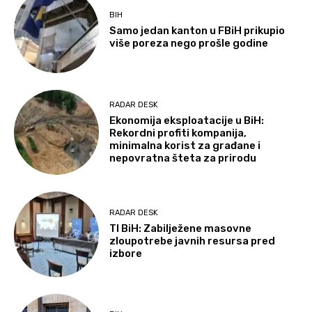
BIH
Samo jedan kanton u FBiH prikupio
više poreza nego prošle godine
RADAR DESK
Ekonomija eksploatacije u BiH:
Rekordni profiti kompanija,
minimalna korist za građane i
nepovratna šteta za prirodu
RADAR DESK
TI BiH: Zabilježene masovne
zloupotrebe javnih resursa pred
izbore