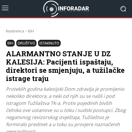
Naslovnica
BiH
BIH
DRUŠTVO
ISTAKNUTO
ALARMANTNO STANJE U DZ
KALESIJA: Pacijenti ispaštaju,
direktori se smjenjuju, a tužilačke
istrage traju
Proteklih godina kalesijski Dom zdravlja je promijenio
nekoliko direktora, a neki od njih su se našli i pod
istragom Tužilaštva TK-a. Protiv pojedinih bivših
čelnika ove ustanove su u toku i sudski postupci. Zbog
negativnog revizorskog izvještaja, Tužilaštvo je
formiralo predmet a u toku su provjere naznačenih
nepravilnosti.