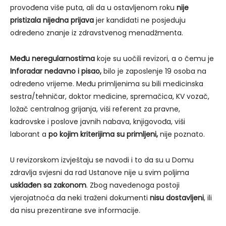
provođena više puta, ali da u ostavljenom roku
nije
pristizala nijedna prijava
jer kandidati ne posjeduju
određeno znanje iz zdravstvenog menadžmenta.
Među neregularnostima
koje su uočili revizori, a o čemu je
Inforadar nedavno i pisao,
bilo je zaposlenje 19 osoba na
određeno vrijeme. Među primljenima su bili medicinska
sestra/tehničar, doktor medicine, spremačica, KV vozač,
ložač centralnog grijanja, viši referent za pravne,
kadrovske i poslove javnih nabava, knjigovođa, viši
laborant a
po kojim kriterijima su primljeni,
nije poznato.
U revizorskom izvještaju se navodi i to da su u Domu
zdravlja svjesni da rad Ustanove nije u svim poljima
usklađen sa zakonom
. Zbog navedenoga postoji
vjerojatnoća da neki traženi dokumenti
nisu dostavljeni
, ili
da nisu prezentirane sve informacije.