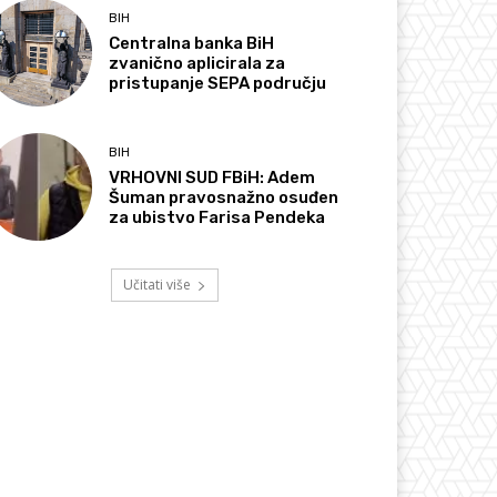
BIH
Centralna banka BiH
zvanično aplicirala za
pristupanje SEPA području
BIH
VRHOVNI SUD FBiH: Adem
Šuman pravosnažno osuđen
za ubistvo Farisa Pendeka
Učitati više