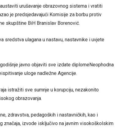
austaviti urušavanje obrazovnog sistema i vratiti
azao je predsjedavajući Komisije za borbu protiv
e skupštine BiH Branislav Borenović.
va sredstva ulagana u nastavu, nastavnike i uvjete
godišnje javno objaviti sve izdate diplomeNeophodna
eispitivanje uloge nadležne Agencije.
aja istražiti sve sumnje u korupciju, nezakonito
visokog obrazovanja.
ine, zdravstva, pedagoških i nastavničkih, kao i
g značaja, izvode isključivo na javnim visokoškolskim