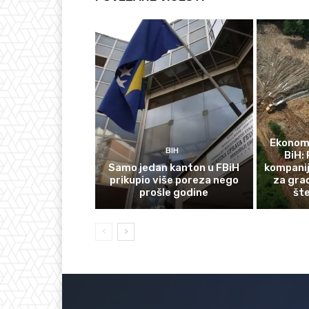
Ekonomi
BIH
BiH: 
Samo jedan kanton u FBiH
kompanij
prikupio više poreza nego
za gra
prošle godine
št