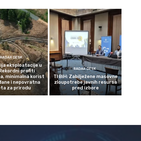
RADAR DESK
ja eksploatacije u
RADAR DESK
Rekordni profiti
a, minimalna korist
TI BiH: Zabilježene masovne
đane i nepovratna
zloupotrebe javnih resursa
eta za prirodu
pred izbore