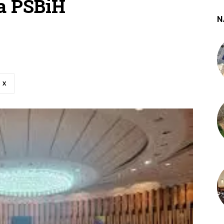
a PSBiH
N
X