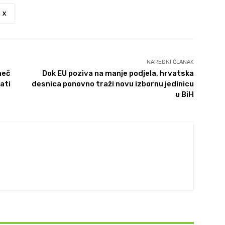
X
NAREDNI ČLANAK
meč
Dok EU poziva na manje podjela, hrvatska
ati
desnica ponovno traži novu izbornu jedinicu
u BiH