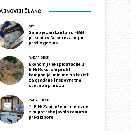
AJNOVIJI ČLANCI
BIH
Samo jedan kanton u FBiH
prikupio više poreza nego
prošle godine
RADAR DESK
Ekonomija eksploatacije u
BiH: Rekordni profiti
kompanija, minimalna korist
za građane i nepovratna
šteta za prirodu
RADAR DESK
TI BiH: Zabilježene masovne
zloupotrebe javnih resursa
pred izbore