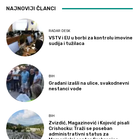
NAJNOVIJI ČLANCI
RADAR DESK
VSTV i EU u borbi za kontrolu imovine
sudija i tužilaca
BIH
Građani izašli na ulice, svakodnevni
nestanci vode
BIH
Zvizdić, Magazinović i Kojović pisali
Crishocku: Traži se poseban
administrativni status za