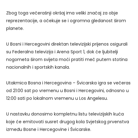
Zbog toga večerašnji okršaj ima veliki značaj za obje
reprezentacije, a očekuje se i ogromna gledanost širom
planete.
U Bosni i Hercegovini direktan televizijski prijenos osigurali
su Federalna televizija i Arena Sport 1, dok će ljubitelji
nogometa širom svijeta moći pratiti meč putem stotina
nacionalnih i sportskih kanala.
Utakmica Bosna i Hercegovina – Švicarska igra se večeras
od 21:00 sat po vremenu u Bosni i Hercegovini, odnosno u
12:00 sati po lokalnom vremenu u Los Angelesu.
U nastavku donosimo kompletnu listu televizijskih kuća
koje će emitovati susret drugog kola Svjetskog prvenstva
između Bosne i Hercegovine i Švicarske.