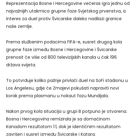
Reprezentacija Bosne i Hercegovine večeras igra jednu od
najvažnijih utakmica grupne faze Svjetskog prvenstva, a
interes za duel protiv Švicarske daleko nadilazi granice
naše zemlje.
Prema službenim podacima FIFA-e, susret drugog kola
grupne faze između Bosne i Hercegovine i Švicarske
prenosit će više od 800 televizijskih kanala u čak 196
država svijeta.
To potvrđuje koliko pažnje privlači duel na SoFi stadionu u
Los Angelesu, gdje će Zmajevi pokušati napraviti novi
korak prema plasmanu u nokaut fazu Mundijala.
Nakon prvog kola situacija u grupi B potpuno je otvorena.
Bosna i Hercegovina remizirala je sa domaćinom
Kanadom rezultatom 1:1, dok je identičnim rezultatom
završen i susret između Švicarske i Katara.