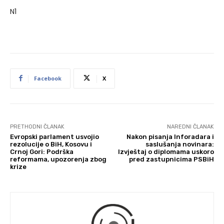
N1
Facebook
X
PRETHODNI ČLANAK
NAREDNI ČLANAK
Evropski parlament usvojio
Nakon pisanja Inforadara i
rezolucije o BiH, Kosovu i
saslušanja novinara:
Crnoj Gori: Podrška
Izvještaj o diplomama uskoro
reformama, upozorenja zbog
pred zastupnicima PSBiH
krize