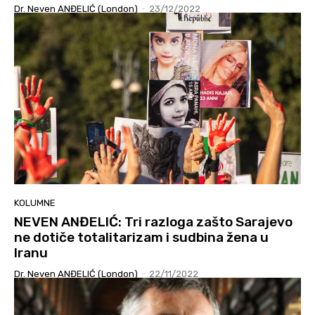
Dr. Neven ANĐELIĆ (London)
-
23/12/2022
KOLUMNE
NEVEN ANĐELIĆ: Tri razloga zašto Sarajevo
ne dotiče totalitarizam i sudbina žena u
Iranu
Dr. Neven ANĐELIĆ (London)
-
22/11/2022