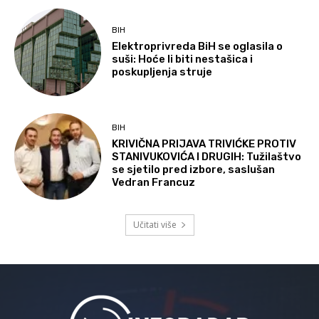
BIH
Elektroprivreda BiH se oglasila o
suši: Hoće li biti nestašica i
poskupljenja struje
BIH
KRIVIČNA PRIJAVA TRIVIĆKE PROTIV
STANIVUKOVIĆA I DRUGIH: Tužilaštvo
se sjetilo pred izbore, saslušan
Vedran Francuz
Učitati više