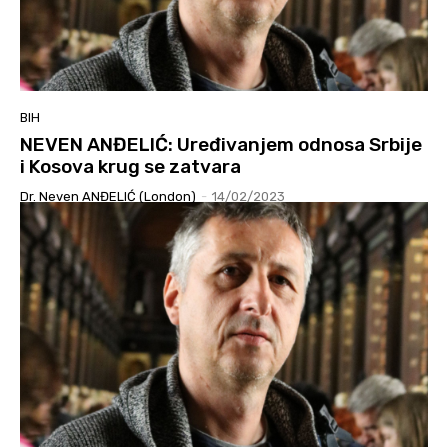
BIH
NEVEN ANĐELIĆ: Uređivanjem odnosa Srbije
i Kosova krug se zatvara
Dr. Neven ANĐELIĆ (London)
-
14/02/2023