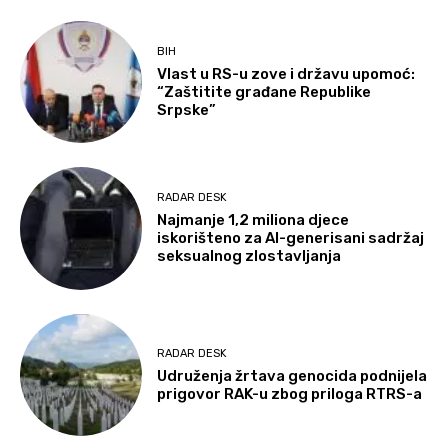
BIH
Vlast u RS-u zove i državu upomoć:
“Zaštitite građane Republike
Srpske”
RADAR DESK
Najmanje 1,2 miliona djece
iskorišteno za AI-generisani sadržaj
seksualnog zlostavljanja
RADAR DESK
Udruženja žrtava genocida podnijela
prigovor RAK-u zbog priloga RTRS-a