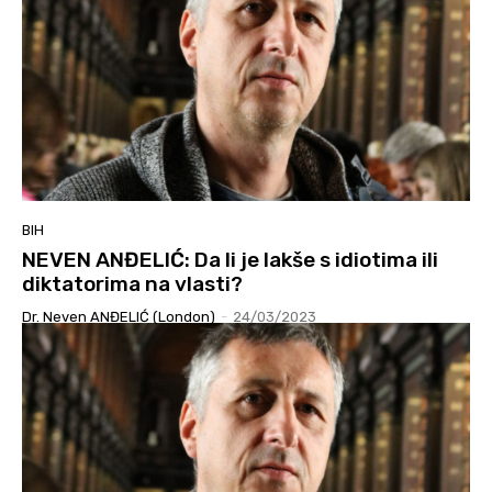
BIH
NEVEN ANĐELIĆ: Da li je lakše s idiotima ili
diktatorima na vlasti?
Dr. Neven ANĐELIĆ (London)
-
24/03/2023