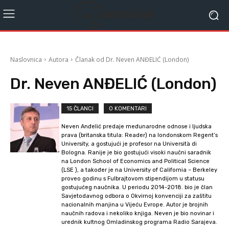
Naslovnica
Autora
Članak od Dr. Neven ANĐELIĆ (London)
Dr. Neven ANĐELIĆ (London)
15 ČLANCI
0 KOMENTARI
Neven Anđelić predaje međunarodne odnose i ljudska
prava (britanska titula: Reader) na londonskom Regent’s
University, a gostujući je profesor na Università di
Bologna. Ranije je bio gostujući visoki naučni saradnik
na London School of Economics and Political Science
(LSE ), a također je na University of California – Berkeley
proveo godinu s Fulbrajtovom stipendijom u statusu
gostujućeg naučnika. U periodu 2014-2018. bio je član
Savjetodavnog odbora o Okvirnoj konvenciji za zaštitu
nacionalnih manjina u Vijeću Evrope. Autor je brojnih
naučnih radova i nekoliko knjiga. Neven je bio novinar i
urednik kultnog Omladinskog programa Radio Sarajeva.