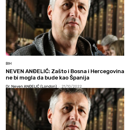
BIH
NEVEN ANĐELIĆ: Zašto i Bosna i Hercegovina
ne bi mogla da bude kao Španija
Dr. Neven ANĐELIĆ (London)
-
21/10/2022