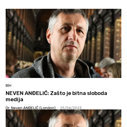
BIH
NEVEN ANĐELIĆ: Zašto je bitna sloboda
medija
Dr. Neven ANĐELIĆ (London)
-
25/04/2023