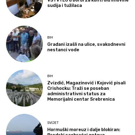
VSTV i EU u borbi za kontrolu imovine
sudija i tužilaca
BIH
Građani izašli na ulice, svakodnevni
nestanci vode
BIH
Zvizdić, Magazinović i Kojović pisali
Crishocku: Traži se poseban
administrativni status za
Memorijalni centar Srebrenica
SVIJET
Hormuški moreuz i dalje blokiran: