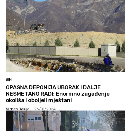
BIH
OPASNA DEPONIJA UBORAK I DALJE
NESMETANO RADI: Enormno zagađenje
okoliša i oboljeli mještani
Mirnes Bakija
-
26/01/2024