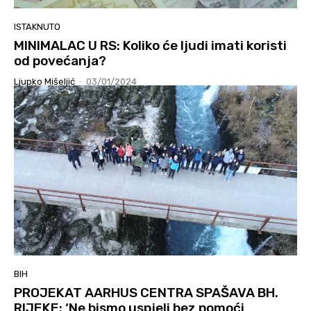
ISTAKNUTO
MINIMALAC U RS: Koliko će ljudi imati koristi
od povećanja?
Ljupko Mišeljić
-
03/01/2024
BIH
PROJEKAT AARHUS CENTRA SPAŠAVA BH.
RIJEKE: ‘Ne bismo uspjeli bez pomoći