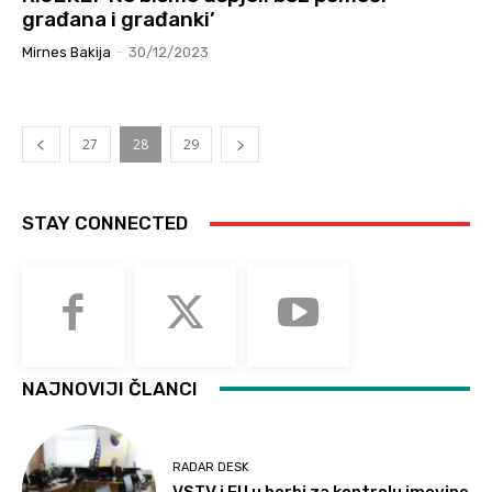
građana i građanki’
Mirnes Bakija
-
30/12/2023
27
28
29
STAY CONNECTED
NAJNOVIJI ČLANCI
RADAR DESK