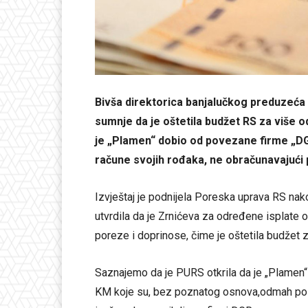
Bivša direktorica banjalučkog preduzeća 
sumnje da je oštetila budžet RS za više o
je „Plamen“ dobio od povezane firme „DG
račune svojih rođaka, ne obračunavajući 
Izvještaj je podnijela Poreska uprava RS nak
utvrdila da je Zrnićeva za određene isplate 
poreze i doprinose, čime je oštetila budžet
Saznajemo da je PURS otkrila da je „Plame
KM koje su, bez poznatog osnova,odmah po pr