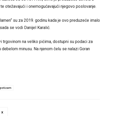
 te otežavajući i onemogućavajući njegovo poslovanje.
Plamen“ su za 2019. godinu kada je ovo preduzeće imalo
ada se vodi Danijel Karalić.
i trgovinom na veliko pićima, dostupni su podaci za
a u debelom minusu. Na njenom čelu se nalazi Goran
potizam
X