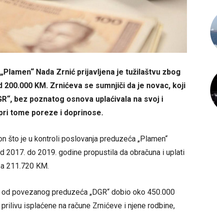
„Plamen“ Nada Zrnić prijavljena je tužilaštvu zbog
d 200.000 KM. Zrnićeva se sumnjiči da je novac, koji
R“, bez poznatog osnova uplaćivala na svoj i
pri tome poreze i doprinose.
on što je u kontroli poslovanja preduzeća „Plamen“
od 2017. do 2019. godine propustila da obračuna i uplati
 za 211.720 KM.
n“ od povezanog preduzeća „DGR“ dobio oko 450.000
ilivu isplaćene na račune Zrnićeve i njene rodbine,