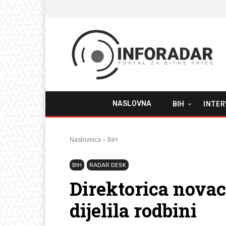
NASLOVNA
BIH
INTER
Naslovnica
BiH
BIH
RADAR DESK
Direktorica novac
dijelila rodbini