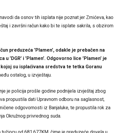
navodi da osnov tih isplata nije poznat jer Zrnićeva, kao
eštaj i završni račun kako bi te isplate sakrila, s obzirom
ačun preduzeća ’Plamen’, odakle je prebačen na
ica u ’DGR’ i ’Plamen’. Odgovorno lice ’Plamen’ je
 kojoj su isplaćivana sredstva te tetka Goranu
među ostalog, u izvještaju.
 nje je policija prošle godine podnijela izvještaj zbog
tva propustila dati Upravnom odboru na saglasnost,
ničene odgovornosti iz Banjaluke, te propustila rok za
anja Okružnog privrednog suda.
nja tužiocu od 681.677KM, čime je preduzeće dovela u