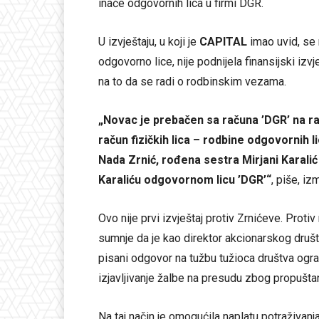
inače odgovornih lica u firmi DGR.
U izvještaju, u koji je
CAPITAL
imao uvid, se 
odgovorno lice, nije podnijela finansijski izvj
na to da se radi o rodbinskim vezama.
„Novac je prebačen sa računa ’DGR’ na r
račun fizičkih lica – rodbine odgovornih l
Nada Zrnić, rođena sestra Mirjani Karalić
Karaliću odgovornom licu ’DGR’“
, piše, iz
Ovo nije prvi izvještaj protiv Zrnićeve. Protiv
sumnje da je kao direktor akcionarskog druš
pisani odgovor na tužbu tužioca društva ogra
izjavljivanje žalbe na presudu zbog propušt
Na taj način je omogućila naplatu potraživa