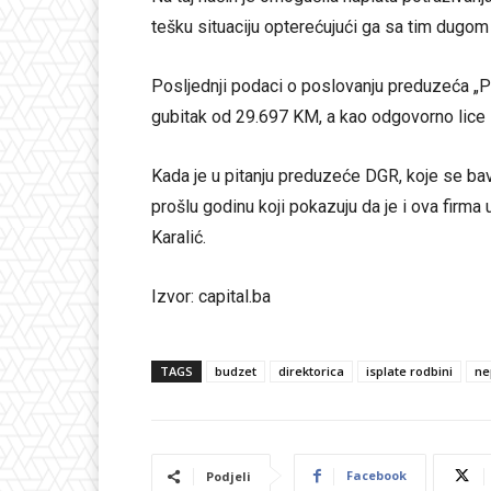
tešku situaciju opterećujući ga sa tim dugom
Posljednji podaci o poslovanju preduzeća „
gubitak od 29.697 KM, a kao odgovorno lice s
Kada je u pitanju preduzeće DGR, koje se bav
prošlu godinu koji pokazuju da je i ova firm
Karalić.
Izvor: capital.ba
TAGS
budzet
direktorica
isplate rodbini
ne
Facebook
Podjeli