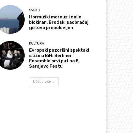
SVIJET
Hormuški moreuz i dalje
blokiran: Brodski saobraćaj
gotovo prepolovljen
KULTURA
Evropski pozorišni spektakl
stiže u BiH: Berliner
Ensemble prvi put na 8.
Sarajevo Festu
Učitati više