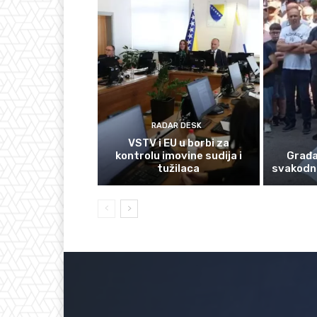
RADAR DESK
VSTV i EU u borbi za
kontrolu imovine sudija i
Građan
tužilaca
svakodn