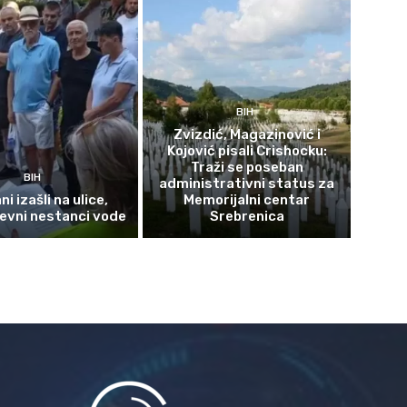
BIH
Zvizdić, Magazinović i
Kojović pisali Crishocku:
Traži se poseban
BIH
administrativni status za
i izašli na ulice,
Memorijalni centar
evni nestanci vode
Srebrenica