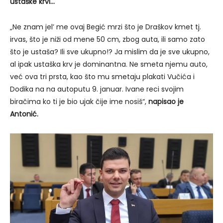
ustaške krvi…
„Ne znam jel’ me ovaj Begić mrzi što je Draškov kmet tj.
irvas, što je niži od mene 50 cm, zbog auta, ili samo zato
što je ustaša? Ili sve ukupno!? Ja mislim da je sve ukupno,
al ipak ustaška krv je dominantna. Ne smeta njemu auto,
već ova tri prsta, kao što mu smetaju plakati Vučića i
Dodika na na autoputu 9. januar. Ivane reci svojim
biračima ko ti je bio ujak čije ime nosiš“,
napisao je
Antonić.