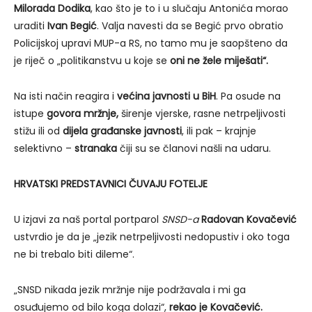
Milorada Dodika
, kao što je to i u slučaju Antonića morao
uraditi
Ivan Begić
. Valja navesti da se Begić prvo obratio
Policijskoj upravi MUP-a RS, no tamo mu je saopšteno da
je riječ o „politikanstvu u koje se
oni ne žele miješati“.
Na isti način reagira i
većina javnosti u BiH
. Pa osude na
istupe
govora mržnje,
širenje vjerske, rasne netrpeljivosti
stižu ili od
dijela građanske javnosti
, ili pak – krajnje
selektivno –
stranaka
čiji su se članovi našli na udaru.
HRVATSKI PREDSTAVNICI ČUVAJU FOTELJE
U izjavi za naš portal portparol
SNSD-a
Radovan Kovačević
ustvrdio je da je „jezik netrpeljivosti nedopustiv i oko toga
ne bi trebalo biti dileme“.
„SNSD nikada jezik mržnje nije podržavala i mi ga
osuđujemo od bilo koga dolazi“,
rekao je Kovačević.