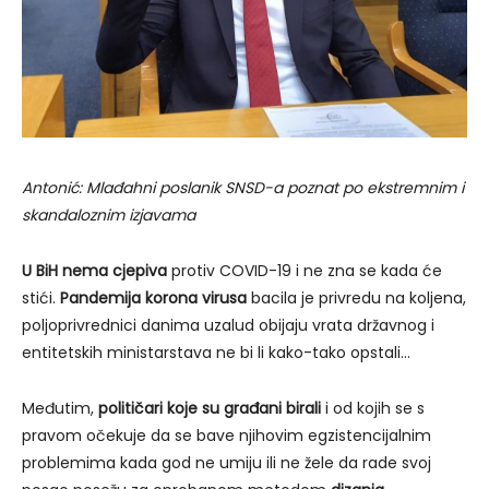
Antonić: Mlađahni poslanik SNSD-a poznat po ekstremnim i
skandaloznim izjavama
U BiH nema cjepiva
protiv COVID-19 i ne zna se kada će
stići.
Pandemija korona virusa
bacila je privredu na koljena,
poljoprivrednici danima uzalud obijaju vrata državnog i
entitetskih ministarstava ne bi li kako-tako opstali…
Međutim,
političari
koje su građani birali
i od kojih se s
pravom očekuje da se bave njihovim egzistencijalnim
problemima kada god ne umiju ili ne žele da rade svoj