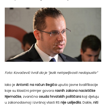
Foto: Kovačević tvrdi da je “jezik netrpeljivosti nedopustiv”
Iako je
Antonić na račun Begića
uputio javne kvalifikacije
koje su klasični primjer govora
rasnih zakona nacističke
Njemačke
, zvanična
osuda hrvatskih političara
koji djeluju
u zakonodavnoj i izvršnoj vlasti RS
nije uslijedila
. Dakle,
niti