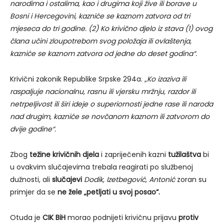
narodima i ostalima, kao i drugima koji žive ili borave u
Bosni i Hercegovini, kazniće se kaznom zatvora od tri
mjeseca do tri godine. (2) Ko krivično djelo iz stava (1) ovog
člana učini zloupotrebom svog položaja ili ovlaštenja,
kazniće se kaznom zatvora od jedne do deset godina“.
Krivični zakonik Republike Srpske 294a.
„Ko izaziva ili
raspaljuje nacionalnu, rasnu ili vjersku mržnju, razdor ili
netrpeljivost ili širi ideje o superiornosti jedne rase ili naroda
nad drugim, kazniće se novčanom kaznom ili zatvorom do
dvije godine“.
Zbog
težine krivičnih djela
i zapriječenih kazni
tužilaštva
bi
u ovakvim slučajevima trebala reagirati po službenoj
dužnosti, ali
slučajevi
Dodik, Izetbegović, Antonić
zoran su
primjer da se
ne žele „petljati u svoj posao“.
Otuda je
CIK BiH
morao podnijeti krivičnu prijavu
protiv