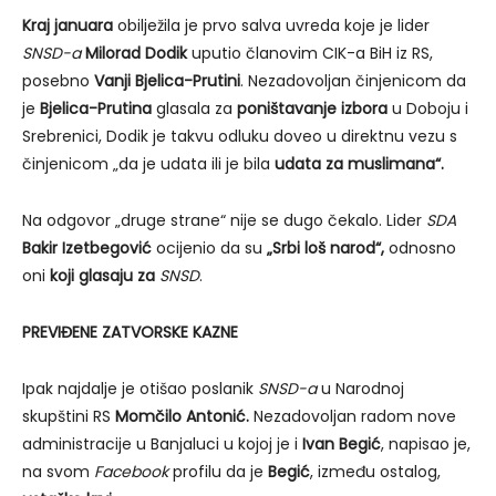
Kraj januara
obilježila je prvo salva uvreda koje je lider
SNSD-a
Milorad Dodik
uputio članovim CIK-a BiH iz RS,
posebno
Vanji Bjelica-Prutini
. Nezadovoljan činjenicom da
je
Bjelica-Prutina
glasala za
poništavanje izbora
u Doboju i
Srebrenici, Dodik je takvu odluku doveo u direktnu vezu s
činjenicom „da je udata ili je bila
udata za muslimana“.
Na odgovor „druge strane“ nije se dugo čekalo. Lider
SDA
Bakir Izetbegović
ocijenio da su
„Srbi loš narod
“,
odnosno
oni
koji glasaju za
SNSD
.
PREVIĐENE ZATVORSKE KAZNE
Ipak najdalje je otišao poslanik
SNSD-a
u Narodnoj
skupštini RS
Momčilo Antonić.
Nezadovoljan radom nove
administracije u Banjaluci u kojoj je i
Ivan Begić
, napisao je,
na svom
Facebook
profilu da je
Begić
, između ostalog,