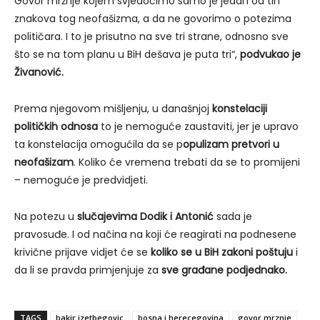
Govor mržnje kojem svjedočimo samo je jedan od tih
znakova tog neofašizma, a da ne govorimo o potezima
političara. I to je prisutno na sve tri strane, odnosno sve
što se na tom planu u BiH dešava je puta tri“,
podvukao je
Živanović.
Prema njegovom mišljenju, u današnjoj
konstelaciji
političkih odnosa
to je nemoguće zaustaviti, jer je upravo
ta konstelacija omogućila da se p
opulizam pretvori u
neofašizam
. Koliko će vremena trebati da se to promijeni
– nemoguće je predvidjeti.
Na potezu u
slučajevima Dodik i Antonić
sada je
pravosuđe. I od načina na koji će reagirati na podnesene
krivične prijave vidjet će se
koliko se u BiH zakoni poštuju
i
da li se pravda primjenjuje za
sve građane podjednako.
TAGS
bakir izetbegovic
bosna i herecegovina
govor mrznje