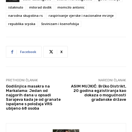
istaknuto
milorad dodik
momcilo antonic
narodna skupstina rs
raspirivanje vjerske i nacionalne mrznje
republika srpska
šovinizam i ksenofobija
Facebook
X
PRETHODNI ČLANAK
NAREDNI ČLANAK
Godišnjica masakra na
ASIM MUJKIĆ: Brčko Distrikt,
Markalama: Jedan od
20 godina egzistiranja kao
najgorih dana u opsadi
dokaza o mogućnosti
Sarajeva kada je od granate
građanske države
ispaljene s položaja VRS
ubijeno 68 osoba