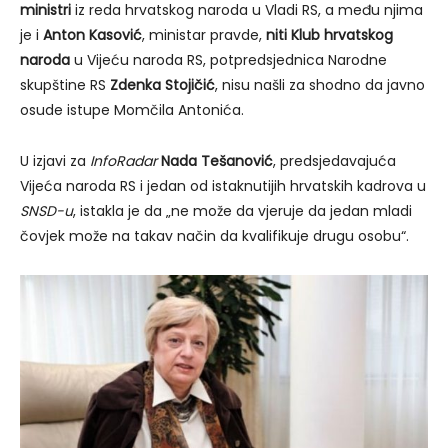
ministri
iz reda hrvatskog naroda u Vladi RS, a među njima
je i
Anton Kasović
, ministar pravde,
niti Klub hrvatskog
naroda
u Vijeću naroda RS, potpredsjednica Narodne
skupštine RS
Zdenka Stojičić
, nisu našli za shodno da javno
osude istupe Momčila Antonića.
U izjavi za
InfoRadar
Nada Tešanović
, predsjedavajuća
Vijeća naroda RS i jedan od istaknutijih hrvatskih kadrova u
SNSD-u
, istakla je da „ne može da vjeruje da jedan mladi
čovjek može na takav način da kvalifikuje drugu osobu“.