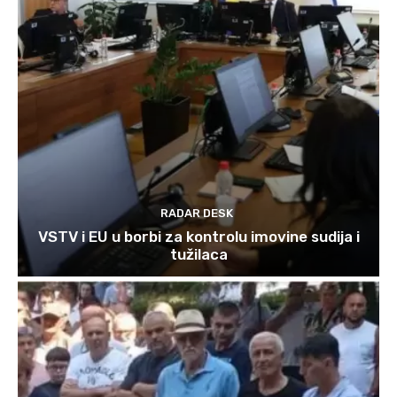
RADAR DESK
VSTV i EU u borbi za kontrolu imovine sudija i
tužilaca