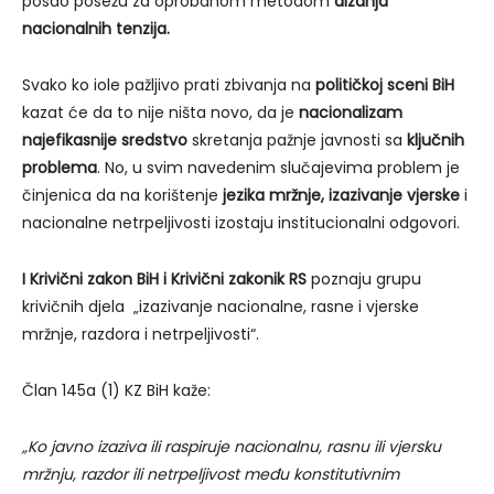
posao posežu za oprobanom metodom
dizanja
nacionalnih tenzija.
Svako ko iole pažljivo prati zbivanja na
političkoj sceni BiH
kazat će da to nije ništa novo, da je
nacionalizam
najefikasnije sredstvo
skretanja pažnje javnosti sa
ključnih
problema
. No, u svim navedenim slučajevima problem je
činjenica da na korištenje
jezika mržnje,
izazivanje vjerske
i
nacionalne netrpeljivosti izostaju institucionalni odgovori.
I Krivični zakon BiH i Krivični zakonik RS
poznaju grupu
krivičnih djela „izazivanje nacionalne, rasne i vjerske
mržnje, razdora i netrpeljivosti“.
Član 145a (1) KZ BiH kaže:
„Ko javno izaziva ili raspiruje nacionalnu, rasnu ili vjersku
mržnju, razdor ili netrpeljivost među konstitutivnim