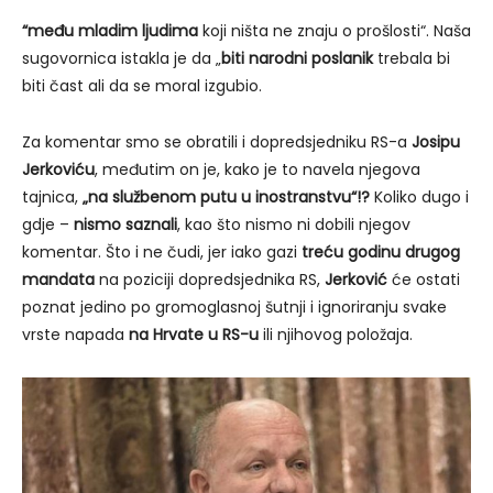
“među mladim ljudima
koji ništa ne znaju o prošlosti“. Naša
sugovornica istakla je da „
biti narodni poslanik
trebala bi
biti čast ali da se moral izgubio.
Za komentar smo se obratili i dopredsjedniku RS-a
Josipu
Jerkoviću
, međutim on je, kako je to navela njegova
tajnica,
„na službenom putu u inostranstvu“!?
Koliko dugo i
gdje –
nismo saznali
, kao što nismo ni dobili njegov
komentar. Što i ne čudi, jer iako gazi
treću godinu drugog
mandata
na poziciji dopredsjednika RS,
Jerković
će ostati
poznat jedino po gromoglasnoj šutnji i ignoriranju svake
vrste napada
na Hrvate u RS-u
ili njihovog položaja.