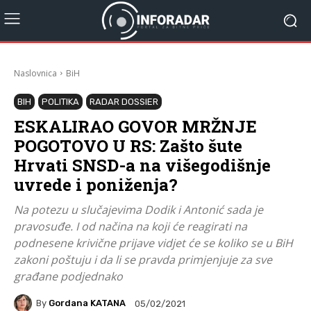
Naslovnica
BiH
BIH
POLITIKA
RADAR DOSSIER
ESKALIRAO GOVOR MRŽNJE
POGOTOVO U RS: Zašto šute
Hrvati SNSD-a na višegodišnje
uvrede i poniženja?
Na potezu u slučajevima Dodik i Antonić sada je
pravosuđe. I od načina na koji će reagirati na
podnesene krivične prijave vidjet će se koliko se u BiH
zakoni poštuju i da li se pravda primjenjuje za sve
građane podjednako
By
Gordana KATANA
05/02/2021