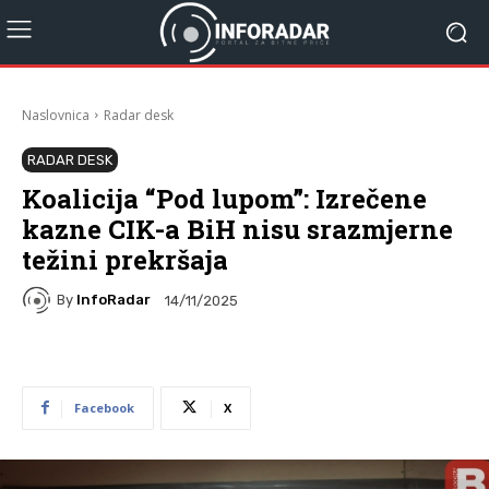
Naslovnica
Radar desk
RADAR DESK
Koalicija “Pod lupom”: Izrečene
kazne CIK-a BiH nisu srazmjerne
težini prekršaja
By
InfoRadar
14/11/2025
Facebook
X