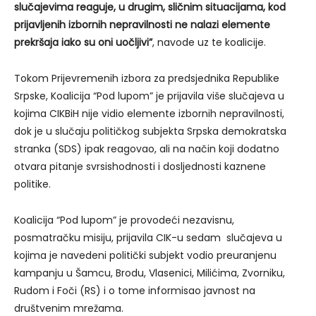
slučajevima reaguje, u drugim, sličnim situacijama, kod
prijavljenih izbornih nepravilnosti ne nalazi elemente
prekršaja iako su oni uočljivi”
, navode uz te koalicije.
Tokom Prijevremenih izbora za predsjednika Republike
Srpske, Koalicija “Pod lupom” je prijavila više slučajeva u
kojima CIKBiH nije vidio elemente izbornih nepravilnosti,
dok je u slučaju političkog subjekta Srpska demokratska
stranka (SDS) ipak reagovao, ali na način koji dodatno
otvara pitanje svrsishodnosti i dosljednosti kaznene
politike.
Koalicija “Pod lupom” je provodeći nezavisnu,
posmatračku misiju, prijavila CIK-u sedam slučajeva u
kojima je navedeni politički subjekt vodio preuranjenu
kampanju u Šamcu, Brodu, Vlasenici, Milićima, Zvorniku,
Rudom i Foči (RS) i o tome informisao javnost na
društvenim mrežama.