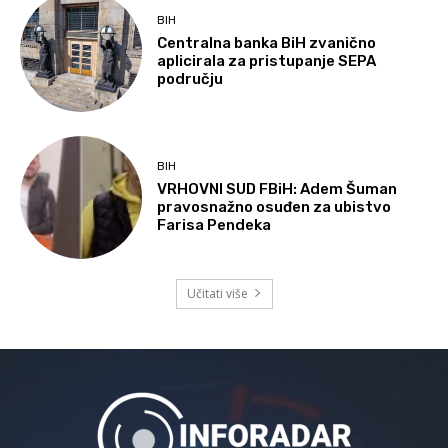
BIH
Centralna banka BiH zvanično
aplicirala za pristupanje SEPA
području
BIH
VRHOVNI SUD FBiH: Adem Šuman
pravosnažno osuđen za ubistvo
Farisa Pendeka
Učitati više