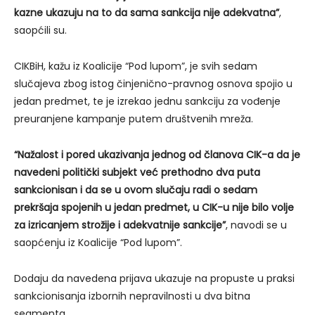
kazne ukazuju na to da sama sankcija nije adekvatna”
,
saopćili su.
CIKBiH, kažu iz Koalicije “Pod lupom”, je svih sedam
slučajeva zbog istog činjenično-pravnog osnova spojio u
jedan predmet, te je izrekao jednu sankciju za vođenje
preuranjene kampanje putem društvenih mreža.
“Nažalost i pored ukazivanja jednog od članova CIK-a da je
navedeni politički subjekt već prethodno dva puta
sankcionisan i da se u ovom slučaju radi o sedam
prekršaja spojenih u jedan predmet, u CIK-u nije bilo volje
za izricanjem strožije i adekvatnije sankcije”
, navodi se u
saopćenju iz Koalicije “Pod lupom”.
Dodaju da navedena prijava ukazuje na propuste u praksi
sankcionisanja izbornih nepravilnosti u dva bitna
segmenta.