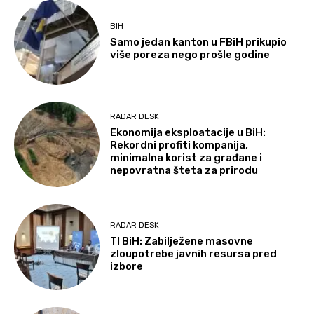
BIH
Samo jedan kanton u FBiH prikupio
više poreza nego prošle godine
RADAR DESK
Ekonomija eksploatacije u BiH:
Rekordni profiti kompanija,
minimalna korist za građane i
nepovratna šteta za prirodu
RADAR DESK
TI BiH: Zabilježene masovne
zloupotrebe javnih resursa pred
izbore