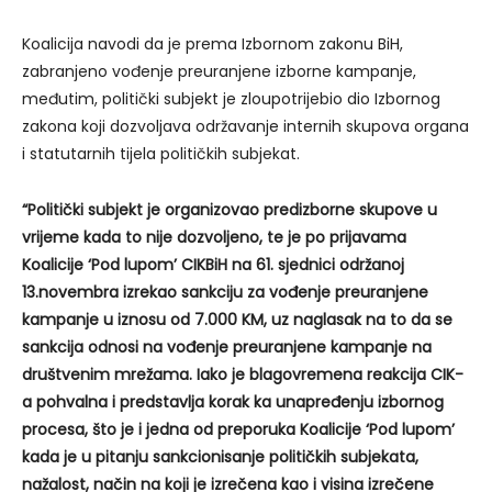
Koalicija navodi da je prema Izbornom zakonu BiH,
zabranjeno vođenje preuranjene izborne kampanje,
međutim, politički subjekt je zloupotrijebio dio Izbornog
zakona koji dozvoljava održavanje internih skupova organa
i statutarnih tijela političkih subjekat.
“Politički subjekt je organizovao predizborne skupove u
vrijeme kada to nije dozvoljeno, te je po prijavama
Koalicije ‘Pod lupom’ CIKBiH na 61. sjednici održanoj
13.novembra izrekao sankciju za vođenje preuranjene
kampanje u iznosu od 7.000 KM, uz naglasak na to da se
sankcija odnosi na vođenje preuranjene kampanje na
društvenim mrežama. Iako je blagovremena reakcija CIK-
a pohvalna i predstavlja korak ka unapređenju izbornog
procesa, što je i jedna od preporuka Koalicije ‘Pod lupom’
kada je u pitanju sankcionisanje političkih subjekata,
nažalost, način na koji je izrečena kao i visina izrečene