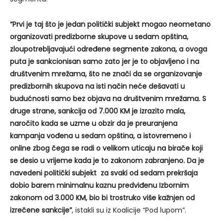
“Prvi je taj što je jedan politički subjekt mogao neometano
organizovati predizborne skupove u sedam opština,
zloupotrebljavajući određene segmente zakona, a ovoga
puta je sankcionisan samo zato jer je to objavljeno i na
društvenim mrežama, što ne znači da se organizovanje
predizbornih skupova na isti način neće dešavati u
budućnosti samo bez objava na društvenim mrežama. S
druge strane, sankcija od 7.000 KM je izrazito mala,
naročito kada se uzme u obzir da je preuranjena
kampanja vođena u sedam opština, a istovremeno i
online zbog čega se radi o velikom uticaju na birače koji
se desio u vrijeme kada je to zakonom zabranjeno. Da je
navedeni politički subjekt za svaki od sedam prekršaja
dobio barem minimalnu kaznu predviđenu Izbornim
zakonom od 3.000 KM, bio bi trostruko više kažnjen od
izrečene sankcije”
, istakli su iz Koalicije “Pod lupom”.