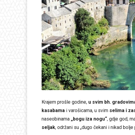
Krajem prošle godine,
u svim bh. gradovim
kasabama
i varošicama, u svim
selima i z
naseobinama
„bogu iza nogu“
, gdje god, m
seljak
, održani su „dugo čekani i nikad bolje