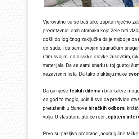
Vjerovatno su se baš tako zapitali vječno zab
predstavnici onih stranaka koje žele biti vlad
došli do logičnog zaključka da je najbolje d
do sada, i da sami, svojim stranačkim snaga
i tim svojim, od biračke olovke žuljevitim,
materijala. Da se sami snađu u toj gustoj šum
nezavisnih lista. Da tako olakšaju muke
svom
Da ga riješe
teških dilema
i bilo kakve moguć
se god to moglo, učinili sve da predvide stva
prerušenih u članove
biračkih odbora
, križ
volju. U vlastitom, što će reći
„opštem inter
Prvo su pažljivo probrane „neuralgične tačke