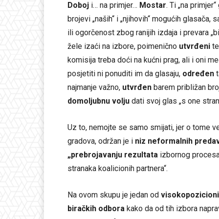
Doboj
i… na primjer…
Mostar
. Ti „na primje
brojevi „naših“ i „njihovih“ mogućih glasača, 
ili ogorčenost zbog ranijih izdaja i prevara „bi
žele izaći na izbore, poimenično
utvrđeni
te
komisija treba doći na kućni prag, ali i oni m
posjetiti ni ponuditi im da glasaju,
određen
t
najmanje važno,
utvrđen
barem približan broj
domoljubnu volju
dati svoj glas „s one stran
Uz to, nemojte se samo smijati, jer o tome ve
gradova, održan je i
niz neformalnih preda
„prebrojavanju rezultata
izbornog procesa
stranaka koalicionih partnera“.
Na ovom skupu je jedan od
visokopozicioni
biračkih odbora
kako da od tih izbora naprav