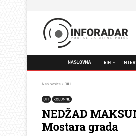
NASLOVNA
BIH
INTER
Naslovnica
BiH
BIH
KOLUMNE
NEDŽAD MAKSUMI
Mostara grada