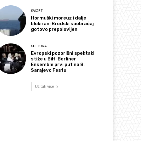
SVIJET
Hormuški moreuz i dalje
blokiran: Brodski saobraćaj
gotovo prepolovljen
KULTURA
Evropski pozorišni spektakl
stiže u BiH: Berliner
Ensemble prvi put na 8.
Sarajevo Festu
Učitati više