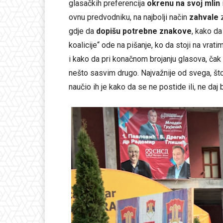
glasačkih preferencija
okrenu na svoj mlin
ovnu predvodniku, na najbolji način
zahvale
z
gdje da
dopišu potrebne znakove
, kako da
koalicije“ ode na pišanje, ko da stoji na vrati
i kako da pri konačnom brojanju glasova, čak i
nešto sasvim drugo. Najvažnije od svega, što
naučio ih je kako da se ne postide ili, ne daj