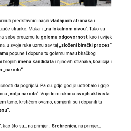
rinuti predstavnici naših
vladajućih stranaka
i
ajuće stranke. Makar i „
na lokalnom nivou
“. Tako su
a na sebe preuzmu tu
golemu odgovornost
, kao i uvijek
ma, u svoje ruke uzmu sav taj
„složeni birački proces“
 rukama popune i dopune tu golemu masu biračkog
i brojnih
imena kandidata
i njihovih stranaka, koalicija i
 „narodu“.
nosti da pogriješi. Pa su, gdje god je ustrebalo i gdje
rnu „
volju naroda
“. Vrijednim rukama
svojih aktivista
,
ićem tamo, krstićem ovamo, usmjerili su i dopunili tu
esu“.
“, kao što su… na primjer…
Srebrenica
, na primjer…