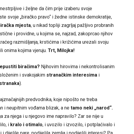
 nestrpljive i željne da čim prije izaberu svoje
ste svoje „biračko pravo“ i žedne istinske demokratije,
biračka mjesta
, u nikad topliji zagrljaj pažljivo probranih
lastične i providne, u kojima se, najzad, zakoprcao njihov
raćeg razmišljanja, krstićima i križićima urezali svoju
ili onima kojima vjeruju.
Trt, Milojka!
epustiti biračima?
Njihovim hirovima i nekontrolisanim
 složenim i svakojakim
stranačkim interesima
i
 stranaka
).
ajznačajnijih predvodnika, koje nipošto ne treba
an i neupitnim vođama blizak, a ne
tamo neki „narod“.
ga za njega i u njegovo ime napravilo? Zar se nije u
dilo, i
kralo i otimalo
, i uvozilo i izvozilo, i potplaćivalo i
ji i dijelile pare, podijelila zemlja i podijelili interesi? Pa