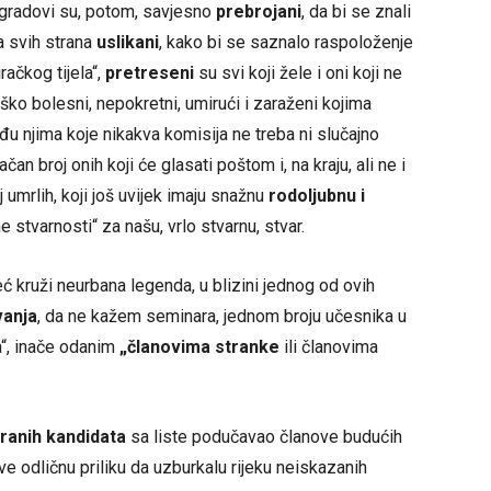
r“ gradovi su, potom, savjesno
prebrojani
, da bi se znali
sa svih strana
uslikani
, kako bi se saznalo raspoloženje
račkog tijela“,
pretreseni
su svi koji žele i oni koji ne
ško bolesni, nepokretni, umirući i zaraženi kojima
eđu njima koje nikakva komisija ne treba ni slučajno
ačan broj onih koji će glasati poštom i, na kraju, ali ne i
 umrlih, koji još uvijek imaju snažnu
rodoljubnu i
e stvarnosti“ za našu, vrlo stvarnu, stvar.
ć kruži neurbana legenda, u blizini jednog od ovih
vanja
, da ne kažem seminara, jednom broju učesnika u
“, inače odanim
„članovima stranke
ili članovima
ranih kandidata
sa liste podučavao članove budućih
e odličnu priliku da uzburkalu rijeku neiskazanih