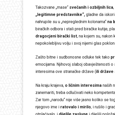
Takozvane „mase“
svečanih i ozbiljnih lica
,
„legitimne predstavnike“,
gladne da iskori
nahrupile su u „nepreglednim kolonama“
na 
biračkih odbora i stali pred biračke kutije, p
dragocjeni birački list
, na kojem su, nakon k
nepokolebljivu volju i svoj nijemi glas poklon
Zašto bitne i sudbonosne odluke tek tako
pr
emocijama. Njihovoj slaboj obavještenosti o
interesima ove stranačke države (
ili države
Na kraju krajeva,
o ličnim interesima
naših n
zanemariti, treba odlučivati neko kompetent
Zar tom „narodu“ nije više jasno koliko se to
njegovo ime i
ratovalo i mirilo
, i rušilo i gra
otplaćivalo, i
dijelile zasluge
i dijelili položa