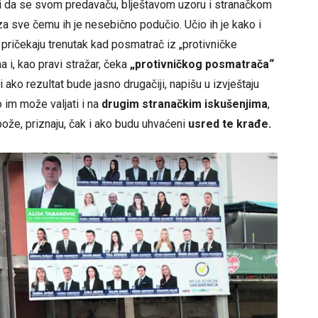
i da se svom predavaču, blještavom uzoru i stranačkom
a sve čemu ih je nesebično podučio. Učio ih je kako i
 pričekaju trenutak kad posmatrač iz „protivničke
ma i, kao pravi stražar, čeka
„protivničkog posmatrača“
 ako rezultat bude jasno drugačiji, napišu u izvještaju
 im može valjati i na
drugim stranačkim iskušenjima
,
 bože, priznaju, čak i ako budu uhvaćeni
usred te krađe.