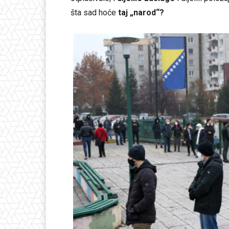
šta sad hoće
taj „narod“?