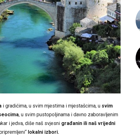
a
i gradićima, u svim mjestima i mjestašcima, u
svim
aseocima
, u svim pustopoljinama i davno zaboravljenim
akar i jedva, diše naš svjesni
građanin ili naš vrijedni
 pripremljeni“
lokalni izbori.