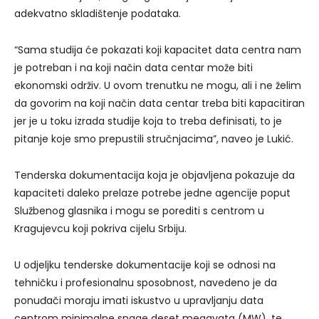
adekvatno skladištenje podataka.
“Sama studija će pokazati koji kapacitet data centra nam
je potreban i na koji način data centar može biti
ekonomski održiv. U ovom trenutku ne mogu, ali i ne želim
da govorim na koji način data centar treba biti kapacitiran
jer je u toku izrada studije koja to treba definisati, to je
pitanje koje smo prepustili stručnjacima”, naveo je Lukić.
Tenderska dokumentacija koja je objavljena pokazuje da
kapaciteti daleko prelaze potrebe jedne agencije poput
Službenog glasnika i mogu se porediti s centrom u
Kragujevcu koji pokriva cijelu Srbiju.
U odjeljku tenderske dokumentacije koji se odnosi na
tehničku i profesionalnu sposobnost, navedeno je da
ponuđači moraju imati iskustvo u upravljanju data
centrom minimalne snage deset megavata (MW), te