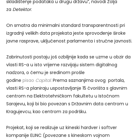
skladištenje podataka u drugu državu”, navodi Žolja
za
Detektor
.
On smatra da minimalni standard transparentnosti pri
izgradnji velikih data projekata jeste sprovođenje široke
javne rasprave, uključenost parlamenta i stručne javnosti.
Zabrinutosti postaju još ozbiljnije kada se uzme u obzir da
vlasti RS-a u isto vrijeme razvijaju sistem digitalnog
nadzora, o čemu je sredinom prošle
godine
pisao
Capital.
Prema saznanjima ovog portala,
vlasti RS-a planiraju uspostavljanje 15 čvorišta s glavnim
centrom na Elektrotehničkom fakultetu u Istočnom
Sarajevu, koji bi bio povezan s Državnim data centrom u
Kragujevcu, kao centrom za podršku.
Projekat, koji se realizuje uz kineski hardver i softver
kompanije ELINC (povezane s kineskom vojnom