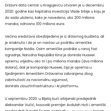
Državni data centar u Kragujevcu otvoren je u decembru
2020. godine kao kapitalna investicija Vlade Srbije u koju je
do sada uloženo, kako je navedeno, oko 200 miliona
maraka, odnosno 100 miliona eura.
Većina sredstava obezbijeđena je iz državnog budžeta, ali
je istaknuto i da je on nastao uz podršku američke
kompanije Nvidia. Osim američke podrške u ranoj fazi
izgradnje, Narodna Republika Kina je donirala Huawei
opremu vrijednu oko tri i po miliona maraka (dva miliona
dolara), dok je kompanija Huawei, čija je oprema u
Sjedinjenim Američkim Državama zabranjena zbog
zabrinutosti za nacionalnu sigurnost,
donirala
cloud
infrastrukturu i AI platformu.
U septembru 2020. u Bijeloj kući srbijanski predsjednik
Aleksandar Vučić, kosovski premijer Avdulah Hoti i američki
predsjednik Donald Trump potpisali
su sporazum
u kojem