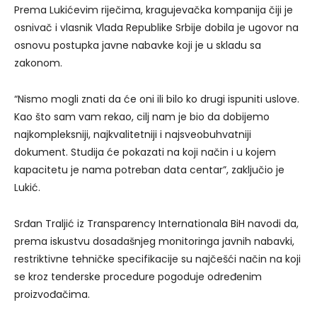
Prema Lukićevim riječima, kragujevačka kompanija čiji je
osnivač i vlasnik Vlada Republike Srbije dobila je ugovor na
osnovu postupka javne nabavke koji je u skladu sa
zakonom.
“Nismo mogli znati da će oni ili bilo ko drugi ispuniti uslove.
Kao što sam vam rekao, cilj nam je bio da dobijemo
najkompleksniji, najkvalitetniji i najsveobuhvatniji
dokument. Studija će pokazati na koji način i u kojem
kapacitetu je nama potreban data centar”, zaključio je
Lukić.
Srđan Traljić iz Transparency Internationala BiH navodi da,
prema iskustvu dosadašnjeg monitoringa javnih nabavki,
restriktivne tehničke specifikacije su najčešći način na koji
se kroz tenderske procedure pogoduje određenim
proizvođačima.