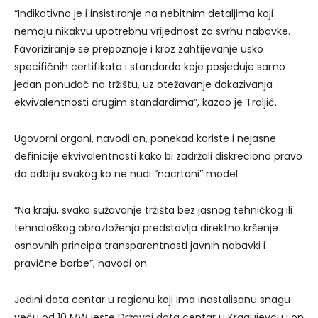
“Indikativno je i insistiranje na nebitnim detaljima koji
nemaju nikakvu upotrebnu vrijednost za svrhu nabavke.
Favoriziranje se prepoznaje i kroz zahtijevanje usko
specifičnih certifikata i standarda koje posjeduje samo
jedan ponuđač na tržištu, uz otežavanje dokazivanja
ekvivalentnosti drugim standardima”, kazao je Traljić.
Ugovorni organi, navodi on, ponekad koriste i nejasne
definicije ekvivalentnosti kako bi zadržali diskreciono pravo
da odbiju svakog ko ne nudi “nacrtani” model.
“Na kraju, svako sužavanje tržišta bez jasnog tehničkog ili
tehnološkog obrazloženja predstavlja direktno kršenje
osnovnih principa transparentnosti javnih nabavki i
pravične borbe”, navodi on.
Jedini data centar u regionu koji ima inastalisanu snagu
veću od 10 MW jeste Državni data centar u Kragujevcu i on