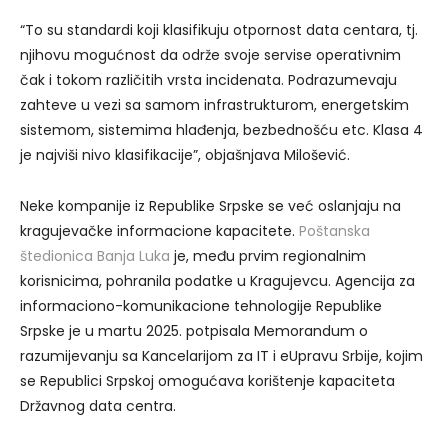
“To su standardi koji klasifikuju otpornost data centara, tj.
njihovu mogućnost da održe svoje servise operativnim
čak i tokom različitih vrsta incidenata. Podrazumevaju
zahteve u vezi sa samom infrastrukturom, energetskim
sistemom, sistemima hlađenja, bezbednošću etc. Klasa 4
je najviši nivo klasifikacije”, objašnjava Milošević.
Neke kompanije iz Republike Srpske se već oslanjaju na
kragujevačke informacione kapacitete.
Poštanska
štedionica Banja Luka
je, među prvim regionalnim
korisnicima, pohranila podatke u Kragujevcu. Agencija za
informaciono-komunikacione tehnologije Republike
Srpske je u martu 2025. potpisala Memorandum o
razumijevanju sa Kancelarijom za IT i eUpravu Srbije, kojim
se Republici Srpskoj omogućava korištenje kapaciteta
Državnog data centra.