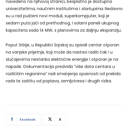
navedeno na njihovoj stranici, besplatno je dostupna
univerzitetima, naučnim institutima i
startupima
. Nedavno
su u rad pušteni novi moduli, superkompjuter, koji je
sedam puta jači od prethodnog, i solarni paneli ukupnog
kapaciteta sada 14 MW, s planovima za daljnju ekspanziju.
Poput Srbije, u Republici Srpskoj su opisali centar otporan
na vanjske prijetnje, koji može da nastavi raditi čak i u
slučajevima nestanka električne energije i otporan je na
napade. Dokumentacija predviđa “više data centara u
različitim regionima” radi smanjenja opasnosti od prekida
rada te zaštitu od poplava, zemljotresa i drugih rizika.
Facebook
X