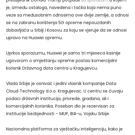
je, između ostaloga, navedena i tačka koja nema puno
veze sa međusobnim odnosima ove dvije zemlje, a odnosi
se na zabranu korištenja 5G opreme nepouzdanih
dobavljača u Srbiji i Kosovu za koju se vjeruje da se odnosi
upravo na Huawei opremu.
Uprkos sporazumu, Huawei je samo tri mjeseca kasnije
ugovorom o smještanju opreme postao komercijalni
korisnik Državnog data centra u Kragujevcu.
Vlada Srbije je osnivač i jedini vlasnik kompanije Data
Cloud Technology d.o.o. Kragujevac. U centru se čuvaju
podaci državnih institucija, privrede, građana, ali i
komercijalnih korisnika. Poseban dio je rezervisan za
institucije bezbjednosti – MUP, BIA-u, Vojsku Srbije.
Nacionalna platforma za vještačku inteligenciju, kako je