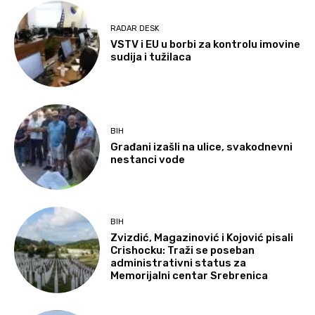
RADAR DESK
VSTV i EU u borbi za kontrolu imovine
sudija i tužilaca
BIH
Građani izašli na ulice, svakodnevni
nestanci vode
BIH
Zvizdić, Magazinović i Kojović pisali
Crishocku: Traži se poseban
administrativni status za
Memorijalni centar Srebrenica