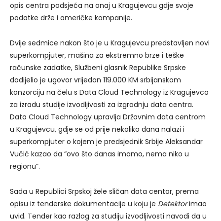
opis centra podsjeća na onaj u Kragujevcu gdje svoje
podatke drže i američke kompanije.
Dvije sedmice nakon što je u Kragujevcu predstavljen novi
superkompjuter, mašina za ekstremno brze i teške
računske zadatke, Službeni glasnik Republike Srpske
dodijelio je ugovor vrijedan 119.000 KM srbijanskom
konzorciju na čelu s Data Cloud Technology iz Kragujevca
za izradu studije izvodljivosti za izgradnju data centra.
Data Cloud Technology upravlja Državnim data centrom
u Kragujevcu, gdje se od prije nekoliko dana nalazi i
superkompjuter o kojem je predsjednik Srbije Aleksandar
Vučić kazao da “ovo što danas imamo, nema niko u
regionu”.
Sada u Republici Srpskoj žele sličan data centar, prema
opisu iz tenderske dokumentacije u koju je
Detektor
imao
uvid. Tender kao razlog za studiju izvodljivosti navodi da u