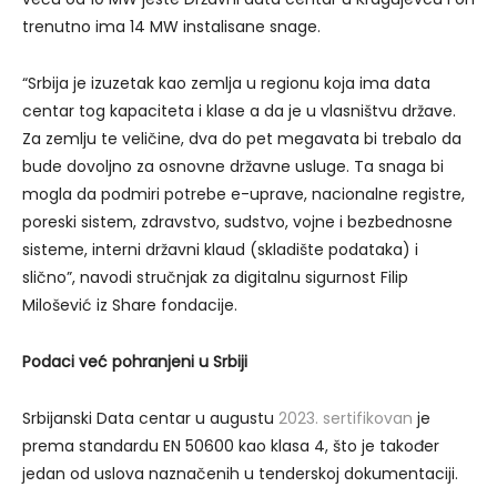
trenutno ima 14 MW instalisane snage.
“Srbija je izuzetak kao zemlja u regionu koja ima data
centar tog kapaciteta i klase a da je u vlasništvu države.
Za zemlju te veličine, dva do pet megavata bi trebalo da
bude dovoljno za osnovne državne usluge. Ta snaga bi
mogla da podmiri potrebe e-uprave, nacionalne registre,
poreski sistem, zdravstvo, sudstvo, vojne i bezbednosne
sisteme, interni državni klaud (skladište podataka) i
slično”, navodi stručnjak za digitalnu sigurnost Filip
Milošević iz Share fondacije.
Podaci već pohranjeni u Srbiji
Srbijanski Data centar u augustu
2023. sertifikovan
je
prema standardu EN 50600 kao klasa 4, što je također
jedan od uslova naznačenih u tenderskoj dokumentaciji.