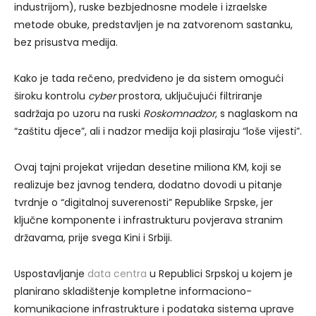
industrijom), ruske bezbjednosne modele i izraelske
metode obuke, predstavljen je na zatvorenom sastanku,
bez prisustva medija.
Kako je tada rečeno, predviđeno je da sistem omogući
široku kontrolu
cyber
prostora, uključujući filtriranje
sadržaja po uzoru na ruski
Roskomnadzor
, s naglaskom na
“zaštitu djece”, ali i nadzor medija koji plasiraju “loše vijesti”.
Ovaj tajni projekat vrijedan desetine miliona KM, koji se
realizuje bez javnog tendera, dodatno dovodi u pitanje
tvrdnje o “digitalnoj suverenosti” Republike Srpske, jer
ključne komponente i infrastrukturu povjerava stranim
državama, prije svega Kini i Srbiji.
Uspostavljanje
data centra
u Republici Srpskoj u kojem je
planirano skladištenje kompletne informaciono-
komunikacione infrastrukture i podataka sistema uprave