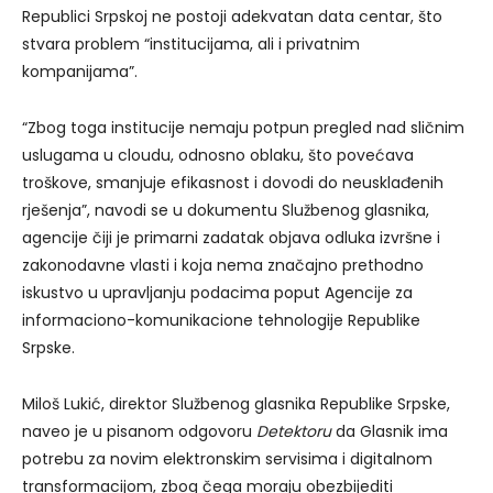
Republici Srpskoj ne postoji adekvatan data centar, što
stvara problem “institucijama, ali i privatnim
kompanijama”.
“Zbog toga institucije nemaju potpun pregled nad sličnim
uslugama u cloudu, odnosno oblaku, što povećava
troškove, smanjuje efikasnost i dovodi do neusklađenih
rješenja”, navodi se u dokumentu Službenog glasnika,
agencije čiji je primarni zadatak objava odluka izvršne i
zakonodavne vlasti i koja nema značajno prethodno
iskustvo u upravljanju podacima poput Agencije za
informaciono-komunikacione tehnologije Republike
Srpske.
Miloš Lukić, direktor Službenog glasnika Republike Srpske,
naveo je u pisanom odgovoru
Detektoru
da Glasnik ima
potrebu za novim elektronskim servisima i digitalnom
transformacijom, zbog čega moraju obezbijediti