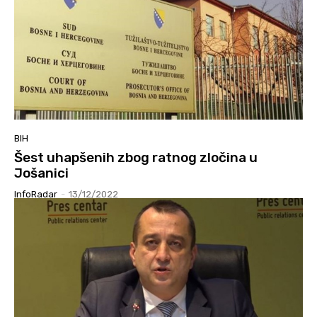
BIH
Šest uhapšenih zbog ratnog zločina u
Jošanici
InfoRadar
-
13/12/2022