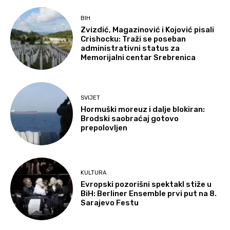
BIH
Zvizdić, Magazinović i Kojović pisali
Crishocku: Traži se poseban
administrativni status za
Memorijalni centar Srebrenica
SVIJET
Hormuški moreuz i dalje blokiran:
Brodski saobraćaj gotovo
prepolovljen
KULTURA
Evropski pozorišni spektakl stiže u
BiH: Berliner Ensemble prvi put na 8.
Sarajevo Festu