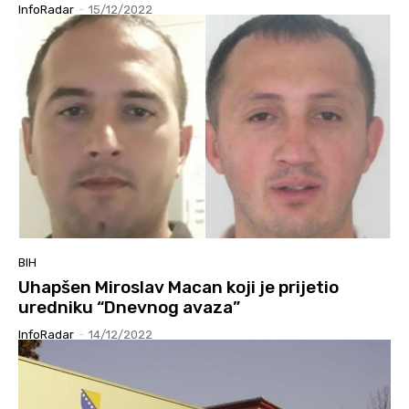
InfoRadar
-
15/12/2022
BIH
Uhapšen Miroslav Macan koji je prijetio
uredniku “Dnevnog avaza”
InfoRadar
-
14/12/2022