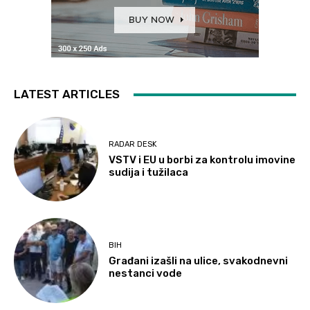
LATEST ARTICLES
RADAR DESK
VSTV i EU u borbi za kontrolu imovine
sudija i tužilaca
BIH
Građani izašli na ulice, svakodnevni
nestanci vode