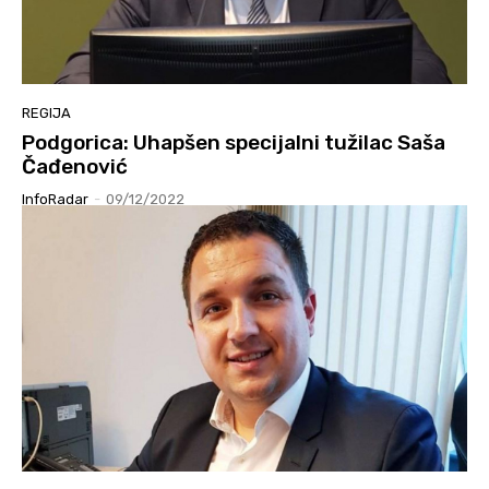
REGIJA
Podgorica: Uhapšen specijalni tužilac Saša
Čađenović
InfoRadar
-
09/12/2022