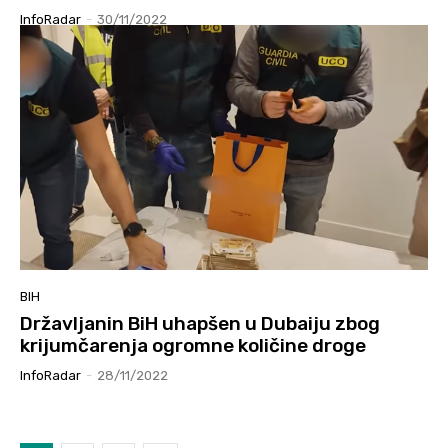
InfoRadar
-
30/11/2022
BIH
Državljanin BiH uhapšen u Dubaiju zbog
krijumčarenja ogromne količine droge
InfoRadar
-
28/11/2022