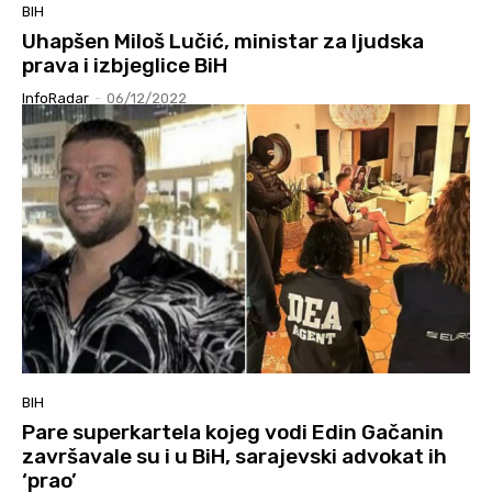
BIH
Uhapšen Miloš Lučić, ministar za ljudska
prava i izbjeglice BiH
InfoRadar
-
06/12/2022
BIH
Pare superkartela kojeg vodi Edin Gačanin
završavale su i u BiH, sarajevski advokat ih
‘prao’