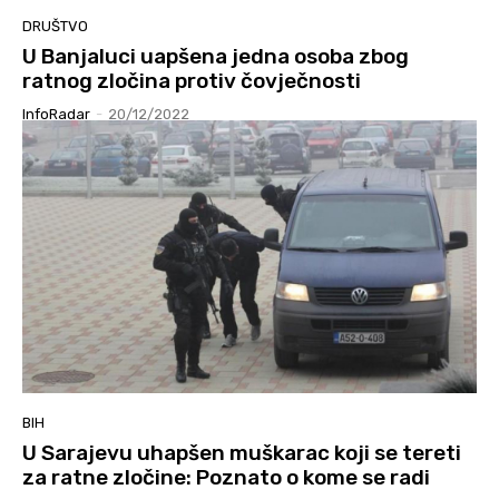
DRUŠTVO
U Banjaluci uapšena jedna osoba zbog
ratnog zločina protiv čovječnosti
InfoRadar
-
20/12/2022
BIH
U Sarajevu uhapšen muškarac koji se tereti
za ratne zločine: Poznato o kome se radi