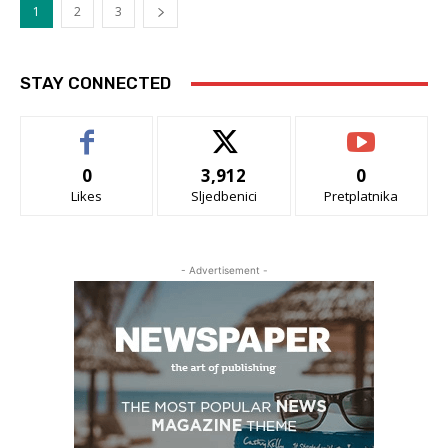
1
2
3
STAY CONNECTED
0
3,912
0
Likes
Sljedbenici
Pretplatnika
- Advertisement -