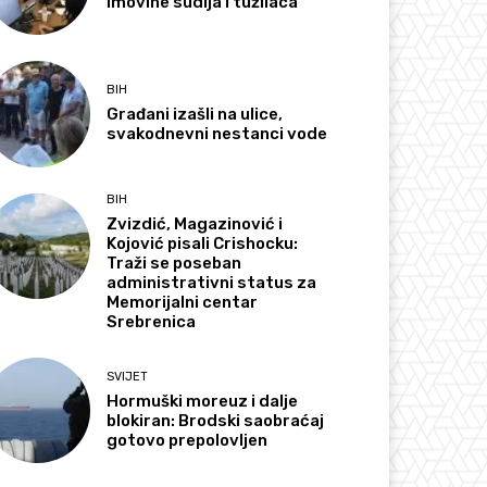
imovine sudija i tužilaca
BIH
Građani izašli na ulice,
svakodnevni nestanci vode
BIH
Zvizdić, Magazinović i
Kojović pisali Crishocku:
Traži se poseban
administrativni status za
Memorijalni centar
Srebrenica
SVIJET
Hormuški moreuz i dalje
blokiran: Brodski saobraćaj
gotovo prepolovljen