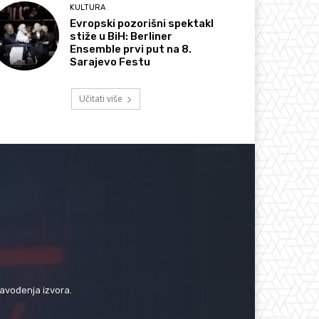
KULTURA
Evropski pozorišni spektakl
stiže u BiH: Berliner
Ensemble prvi put na 8.
Sarajevo Festu
Učitati više
navođenja izvora.