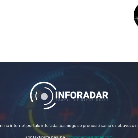
eni na internet portalu inforadar.ba mogu se prenositi samo uz obavezu 
Kontaktirajte nas: na:
inforadar.ba@gmail.com