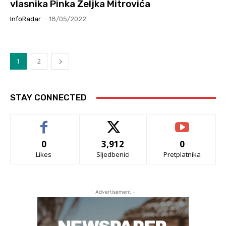
vlasnika Pinka Željka Mitrovića
InfoRadar
-
18/05/2022
1
2
STAY CONNECTED
0
3,912
0
Likes
Sljedbenici
Pretplatnika
- Advertisement -