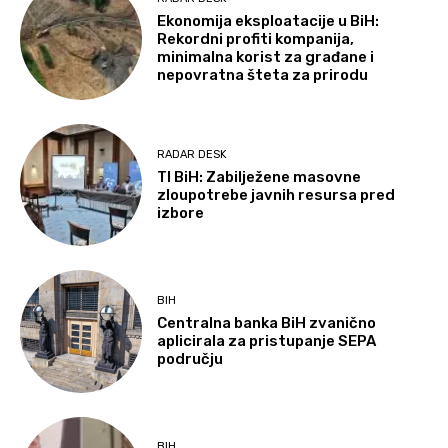
Ekonomija eksploatacije u BiH:
Rekordni profiti kompanija,
minimalna korist za građane i
nepovratna šteta za prirodu
RADAR DESK
TI BiH: Zabilježene masovne
zloupotrebe javnih resursa pred
izbore
BIH
Centralna banka BiH zvanično
aplicirala za pristupanje SEPA
području
BIH