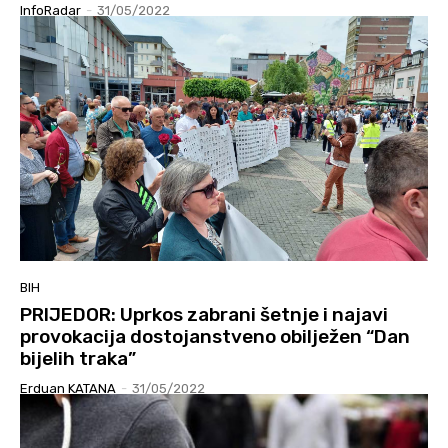
InfoRadar
-
31/05/2022
BIH
PRIJEDOR: Uprkos zabrani šetnje i najavi
provokacija dostojanstveno obilježen “Dan
bijelih traka”
Erduan KATANA
-
31/05/2022