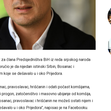
t za člana Predsjedništva BiH iz reda srpskog naroda
ručio je da nijedan istinski Srbin, Bosanac i
 koje se dešavalo u i oko Prijedora.
nac, pravoslavac, hrišćanin i odati počast komšijama,
eli progon, zatočeništvo i masovno ubijanje od komšija,
 Bosanac, pravoslavac i hrišćanin ne možeš ostati nijem i
šavalo u i oko Prijedora”, napisao je na Facebooku.