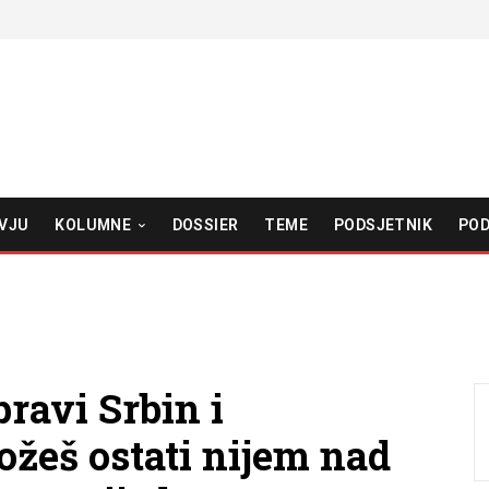
VJU
KOLUMNE
DOSSIER
TEME
PODSJETNIK
POD
pravi Srbin i
žeš ostati nijem nad