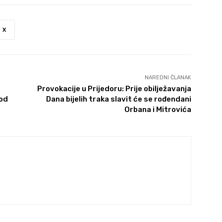
X
NAREDNI ČLANAK
Provokacije u Prijedoru: Prije obilježavanja
pod
Dana bijelih traka slavit će se rođendani
Orbana i Mitrovića