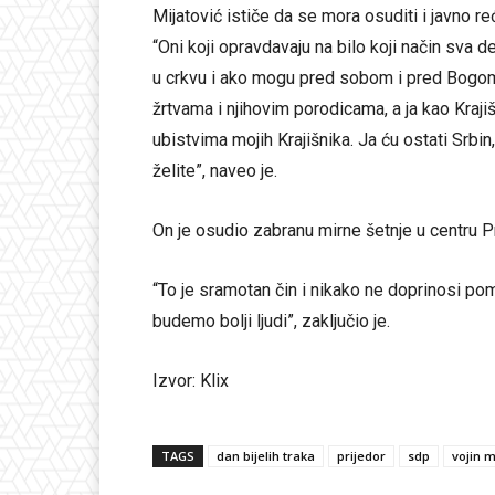
Mijatović ističe da se mora osuditi i javno reći
“Oni koji opravdavaju na bilo koji način sva 
u crkvu i ako mogu pred sobom i pred Bogom
žrtvama i njihovim porodicama, a ja kao Kraji
ubistvima mojih Krajišnika. Ja ću ostati Srbin
želite”, naveo je.
On je osudio zabranu mirne šetnje u centru Pr
“To je sramotan čin i nikako ne doprinosi pom
budemo bolji ljudi”, zaključio je.
Izvor: Klix
TAGS
dan bijelih traka
prijedor
sdp
vojin m