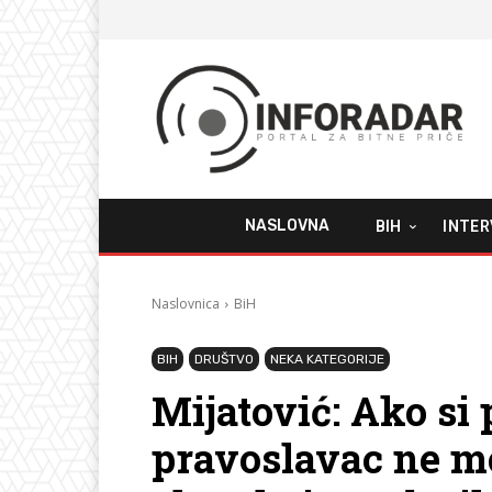
NASLOVNA
BIH
INTER
Naslovnica
BiH
BIH
DRUŠTVO
NEKA KATEGORIJE
Mijatović: Ako si 
pravoslavac ne mo