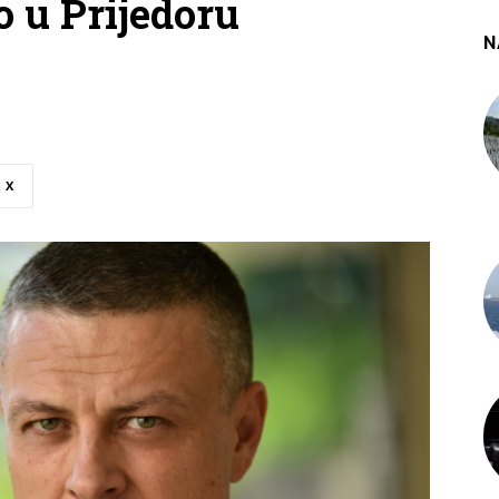
o u Prijedoru
N
X