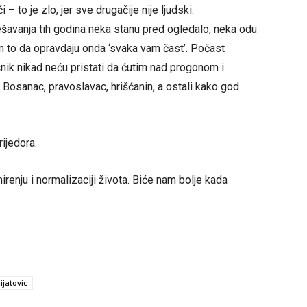
 – to je zlo, jer sve drugačije nije ljudski.
dešavanja tih godina neka stanu pred ogledalo, neka odu
 to da opravdaju onda ‘svaka vam čast’. Počast
šnik nikad neću pristati da ćutim nad progonom i
, Bosanac, pravoslavac, hrišćanin, a ostali kako god
ijedora.
irenju i normalizaciji života. Biće nam bolje kada
ijatovic