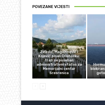
POVEZANE VIJESTI
BIH
Zvizdić, Magazinović i
Kojović pisali Crishocku:
Traži se poseban
administrativni status za
Hormuš
Memorijalni centar
blokiran
Srebrenica
goto