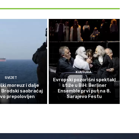
KULTURA
SVIJET
Evropski pozorišni spektakl
ki moreuz i dalje
stiže u BiH: Berliner
: Brodski saobraćaj
Ensemble prvi put na 8.
vo prepolovljen
Sarajevo Festu