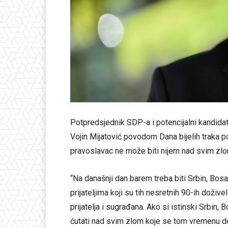
Potpredsjednik SDP-a i potencijalni kandida
Vojin Mijatović povodom Dana bijelih traka po
pravoslavac ne može biti nijem nad svim zlom
“Na današnji dan barem treba biti Srbin, Bosa
prijateljima koji su tih nesretnih 90-ih doživ
prijatelja i sugrađana. Ako si istinski Srbin,
ćutati nad svim zlom koje se tom vremenu de