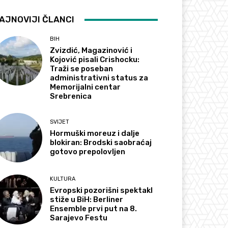
AJNOVIJI ČLANCI
BIH
Zvizdić, Magazinović i
Kojović pisali Crishocku:
Traži se poseban
administrativni status za
Memorijalni centar
Srebrenica
SVIJET
Hormuški moreuz i dalje
blokiran: Brodski saobraćaj
gotovo prepolovljen
KULTURA
Evropski pozorišni spektakl
stiže u BiH: Berliner
Ensemble prvi put na 8.
Sarajevo Festu