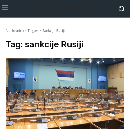
Naslovnica
Tagovi
Sankcije Rusiji
Tag:
sankcije Rusiji