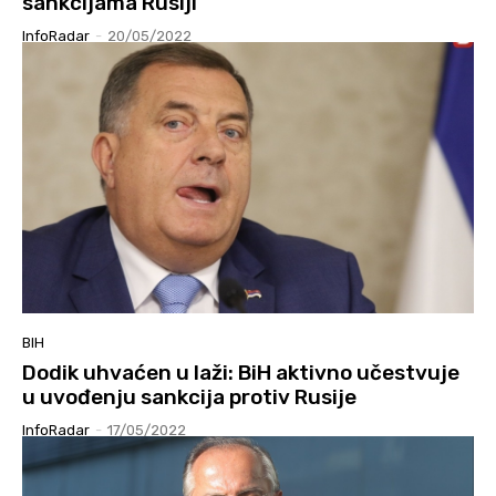
sankcijama Rusiji”
InfoRadar
-
20/05/2022
BIH
Dodik uhvaćen u laži: BiH aktivno učestvuje
u uvođenju sankcija protiv Rusije
InfoRadar
-
17/05/2022