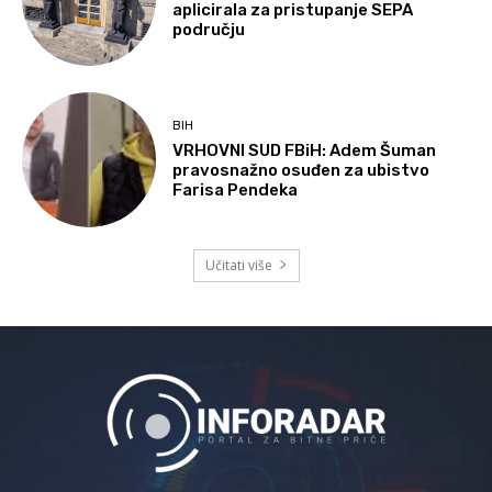
aplicirala za pristupanje SEPA
području
BIH
VRHOVNI SUD FBiH: Adem Šuman
pravosnažno osuđen za ubistvo
Farisa Pendeka
Učitati više