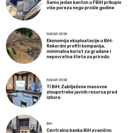
Samo jedan kanton u FBiH prikupio
više poreza nego prošle godine
RADAR DESK
Ekonomija eksploatacije u BiH:
Rekordni profiti kompanija,
minimalna korist za građane i
nepovratna šteta za prirodu
RADAR DESK
TI BiH: Zabilježene masovne
zloupotrebe javnih resursa pred
izbore
BIH
Centralna banka BiH zvanično