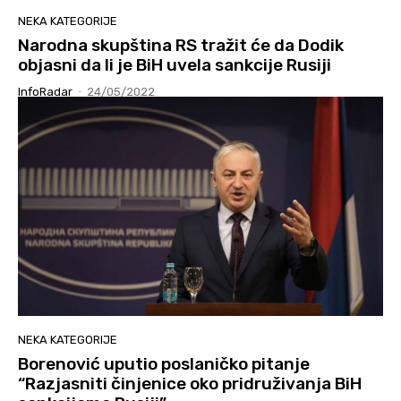
NEKA KATEGORIJE
Narodna skupština RS tražit će da Dodik
objasni da li je BiH uvela sankcije Rusiji
InfoRadar
-
24/05/2022
NEKA KATEGORIJE
Borenović uputio poslaničko pitanje
“Razjasniti činjenice oko pridruživanja BiH