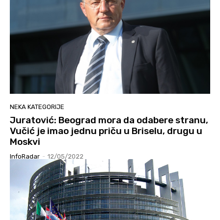
NEKA KATEGORIJE
Juratović: Beograd mora da odabere stranu,
Vučić je imao jednu priču u Briselu, drugu u
Moskvi
InfoRadar
-
12/05/2022