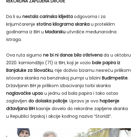
REKORDNA ZAPLIJENA DROGE
Da li su
nestala carinska kliješta
odgovorna i za
krijumčarenje
stotina kilograma skanka
u proteklim
godinama iz BiH u
Mađarsku
utvrdiće međunarodna
istraga.
Ova ruta sigurno
ne bi ni danas bila otkrivena
da u oktobru
2020. kamiondžija (71) iz BiH, koji je vozio
bale papira iz
Banjaluke za Slovačku
, nije doživio bizarnu nesreću prilikom
istovara skanka na benzinskoj pumpi u blizini
Budimpešte
.
Državljanin BiH je prilikom izbacivanja torbi skanka
naglavačke upao
u jednu od bala papira i tako ostao
zaglavljen
do dolaska policije
. Upravo je ovo
hapšenje
državljana BiH
kasnije dovelo do rekordne zapljene skanka
u Republici Srpskoj i akcije kodnog naziva “Storidž”.