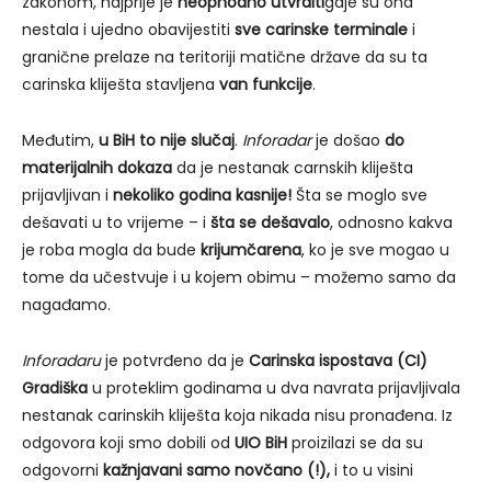
zakonom, najprije je
neophodno utvrditi
gdje su ona
nestala i ujedno obavijestiti
sve carinske terminale
i
granične prelaze na teritoriji matične države da su ta
carinska kliješta stavljena
van funkcije
.
Međutim,
u BiH to nije slučaj
.
Inforadar
je došao
do
materijalnih dokaza
da je nestanak carnskih kliješta
prijavljivan i
nekoliko godina kasnije!
Šta se moglo sve
dešavati u to vrijeme – i
šta se dešavalo
, odnosno kakva
je roba mogla da bude
krijumčarena
, ko je sve mogao u
tome da učestvuje i u kojem obimu – možemo samo da
nagađamo.
Inforadaru
je potvrđeno da je
Carinska ispostava (CI)
Gradiška
u proteklim godinama u dva navrata prijavljivala
nestanak carinskih kliješta koja nikada nisu pronađena. Iz
odgovora koji smo dobili od
UIO BiH
proizilazi se da su
odgovorni
kažnjavani samo novčano (!),
i to u visini