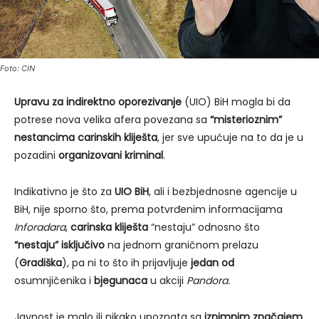
Foto: CIN
Upravu za indirektno oporezivanje
(UIO) BiH mogla bi da
potrese nova velika afera povezana sa
“misterioznim”
nestancima carinskih kliješta
, jer sve upućuje na to da je u
pozadini
organizovani kriminal
.
Indikativno je što za
UIO BiH
, ali i bezbjednosne agencije u
BiH, nije sporno što, prema potvrđenim informacijama
Inforadara
,
carinska kliješta
“nestaju” odnosno što
“nestaju” isključivo
na jednom graničnom prelazu
(
Gradiška
), pa ni to što ih prijavljuje
jedan od
osumnjičenika i
bjegunaca
u akciji
Pandora.
Javnost je malo ili nikako upoznata sa
iznimnim značajem