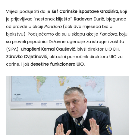
Vrijedi podsjetiti da je
šef Carinske ispostave Gradiška
, koji
je prijavljivao “nestanak kliješta”,
Radovan Đurić
, bjegunac
od pravde u akciji
Pandora
(čak dva mjeseca bio u
bjekstvu). Podsjećamo da su u sklopu akcije
Pandora
, koju
su proveli pripadnici Državne agencije za istrage i zaštitu
(SIPA),
uhapšeni Kemal Čaušević
, bivši direktor UIO BiH,
Zdravko Cvjetinović
, aktuelni pomoćnik direktora UIO za
carine, i još
desetine funkcionera UIO.