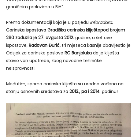
graničnim prelazima u BiH”.
Prema dokumentaciji koja je u posjedu
Inforadara
,
Carinska ispostava Gradiška
carinska kliješta
pod brojem
260 zadužila je 27. avgusta 2012
. godine, a šef ove
ispostave,
Radovan Đurić,
tri mjeseca kasnije obavijestio je
Odsjek za carinske poslove
RC Banjaluka
da je kliješta
stavio van upotrebe, zbog navodne tehničke
neispravnosti.
Međutim, sporna carinska kliješta su uredno vođena na
stanju osnovnih sredstava za
2013., pa i 2014
. godinu!