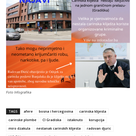
Foto Infografika
TAGS
afere
bosna i hercegovina
carinska klijesta
carinske plombe
CI Gradiska
istaknuto
korupcija
miro dzakula
nestanak carinskih klijesta
radovan djuric