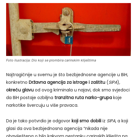
Foto ilustracija: Dio koji se plombira carinskim kliještima
Najtragičnije u svemu je što bezbjednosne agencije u BiH,
konkretno
Državna agencija za istrage i zaštitu
(
SIPA
),
okreću glavu
od ovog kriminala u najavi, dok smo svjedoci
da BiH postaje ozbiljna
tranzitna ruta narko-grupa
koje
narkotike švercuju u više pravaca.
Da je tako potvrdio je odgovor
koji smo dobili
iz
SIPA
, a koji
glasi da ova bezbjednosna agencija “nikada nije
obaviještena o bilo kakvom nestanku carinskih kliješta na