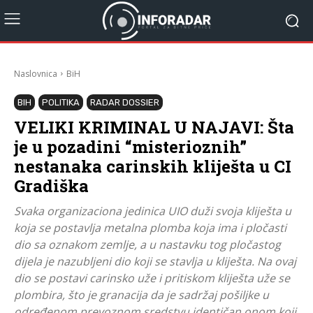
Naslovnica
BiH
BIH
POLITIKA
RADAR DOSSIER
VELIKI KRIMINAL U NAJAVI: Šta
je u pozadini “misterioznih”
nestanaka carinskih kliješta u CI
Gradiška
Svaka organizaciona jedinica UIO duži svoja kliješta u
koja se postavlja metalna plomba koja ima i pločasti
dio sa oznakom zemlje, a u nastavku tog pločastog
dijela je nazubljeni dio koji se stavlja u kliješta. Na ovaj
dio se postavi carinsko uže i pritiskom kliješta uže se
plombira, što je granacija da je sadržaj pošiljke u
određenom prevoznom sredstvu identičan onom koji