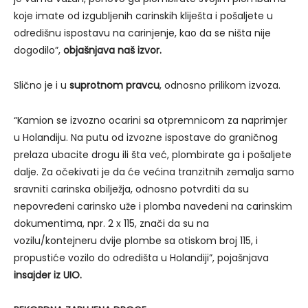
koje imate od izgubljenih carinskih kliješta i pošaljete u
odredišnu ispostavu na carinjenje, kao da se ništa nije
dogodilo”,
objašnjava naš izvor.
Slično je i u
suprotnom pravcu
, odnosno prilikom izvoza.
“Kamion se izvozno ocarini sa otpremnicom za naprimjer
u Holandiju. Na putu od izvozne ispostave do graničnog
prelaza ubacite drogu ili šta već, plombirate ga i pošaljete
dalje. Za očekivati je da će većina tranzitnih zemalja samo
sravniti carinska obilježja, odnosno potvrditi da su
nepovređeni carinsko uže i plomba navedeni na carinskim
dokumentima, npr. 2 x 115, znači da su na
vozilu/kontejneru dvije plombe sa otiskom broj 115, i
propustiće vozilo do odredišta u Holandiji”, pojašnjava
insajder iz UIO.