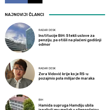
NAJNOVIJI ČLANCI
RADAR DESK
Institucije BiH: Stekli uslove za
penziju, pa otišli na plaćeni godišnji
odmor
RADAR DESK
Zora Vidović krije ko je RS-u
pozajmio pola milijarde maraka
BIH
Hamida supruga Hamdiju ubila
ispalivši mu metak u sljepoočnicu.