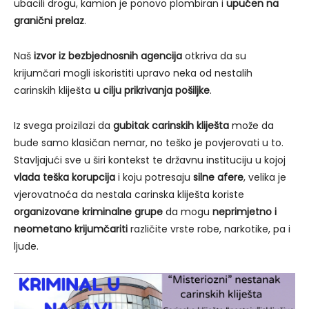
ubacili drogu, kamion je ponovo plombiran i
upućen na
granični prelaz
.
Naš
izvor iz bezbjednosnih agencija
otkriva da su
krijumčari mogli iskoristiti upravo neka od nestalih
carinskih kliješta
u cilju prikrivanja pošiljke
.
Iz svega proizilazi da
gubitak carinskih kliješta
može da
bude samo klasičan nemar, no teško je povjerovati u to.
Stavljajući sve u širi kontekst te državnu instituciju u kojoj
vlada teška korupcija
i koju potresaju
silne afere
, velika je
vjerovatnoća da nestala carinska kliješta koriste
organizovane kriminalne grupe
da mogu
neprimjetno i
neometano krijumčariti
različite vrste robe, narkotike, pa i
ljude.