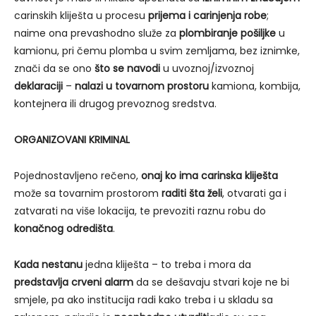
carinskih kliješta u procesu
prijema i carinjenja robe
;
naime ona prevashodno služe za
plombiranje pošiljke
u
kamionu, pri čemu plomba u svim zemljama, bez iznimke,
znači da se ono
što se navodi
u uvoznoj/izvoznoj
deklaraciji
–
nalazi u tovarnom prostoru
kamiona, kombija,
kontejnera ili drugog prevoznog sredstva.
ORGANIZOVANI KRIMINAL
Pojednostavljeno rečeno,
onaj ko ima carinska kliješta
može sa tovarnim prostorom
raditi šta želi
, otvarati ga i
zatvarati na više lokacija, te prevoziti raznu robu do
konačnog odredišta
.
Kada nestanu
jedna kliješta – to treba i mora da
predstavlja crveni alarm
da se dešavaju stvari koje ne bi
smjele, pa ako institucija radi kako treba i u skladu sa