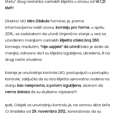
štetu” zbog nestanka carinskih kliješta u iznosu od
147,21
KM?!
Direktor UIO
Miro Džakula
formirao je, prema
informacijama naših izvora,
komisiju pro forme
, u aprilu
2016., sa zadatakom da utvrdi činjenično stanje u vezi sa
utvrđenim manjkom carinskih
kliješta otiska broj 260
.
Komisija, međutim,
“nije uspjela” da utvrdi
kako je došlo do
manjka, odnosno da li su kliješta izgubljena, ukradena, ili na
drugi način otuđena.
Kasnije je unutrašnja kontrola UIO, postupajući u postupku
kontrole, zaključila da su ista kliješta vjerovatno vođena na
stanju
kao neispravna, a potom izgubljena
, obzirom da
nema dokaza
da su službeno otpisana?!
Ipak, Odsjek za unutrašnju kontrolu je, na osnovu akta šefa
CI Gradiška od
29. novembra 2012.
, konstatovao da su