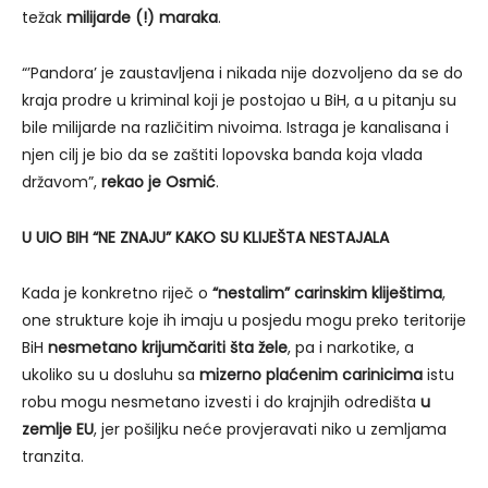
težak
milijarde (!) maraka
.
“’Pandora’ je zaustavljena i nikada nije dozvoljeno da se do
kraja prodre u kriminal koji je postojao u BiH, a u pitanju su
bile milijarde na različitim nivoima. Istraga je kanalisana i
njen cilj je bio da se zaštiti lopovska banda koja vlada
državom”,
rekao je Osmić
.
U UIO BIH “NE ZNAJU” KAKO SU KLIJEŠTA NESTAJALA
Kada je konkretno riječ o
“nestalim” carinskim kliještima
,
one strukture koje ih imaju u posjedu mogu preko teritorije
BiH
nesmetano krijumčariti šta žele
, pa i narkotike, a
ukoliko su u dosluhu sa
mizerno plaćenim carinicima
istu
robu mogu nesmetano izvesti i do krajnjih odredišta
u
zemlje EU
, jer pošiljku neće provjeravati niko u zemljama
tranzita.