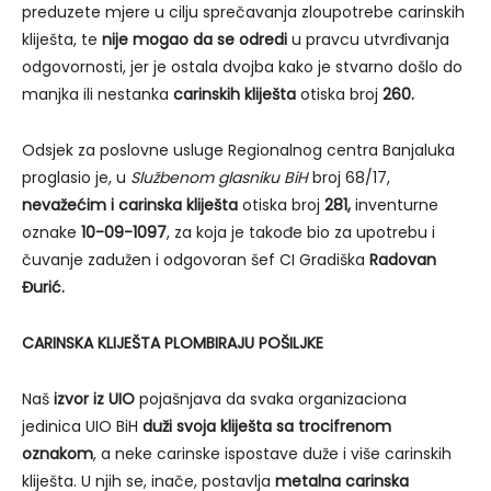
preduzete mjere u cilju sprečavanja zloupotrebe carinskih
kliješta, te
nije mogao da se odredi
u pravcu utvrđivanja
odgovornosti, jer je ostala dvojba kako je stvarno došlo do
manjka ili nestanka
carinskih kliješta
otiska broj
260.
Odsjek za poslovne usluge Regionalnog centra Banjaluka
proglasio je, u
Službenom glasniku BiH
broj 68/17,
nevažećim i carinska kliješta
otiska broj
281,
inventurne
oznake
10-09-1097
, za koja je takođe bio za upotrebu i
čuvanje zadužen i odgovoran šef CI Gradiška
Radovan
Đurić.
CARINSKA KLIJEŠTA PLOMBIRAJU POŠILJKE
Naš
izvor iz UIO
pojašnjava da svaka organizaciona
jedinica UIO BiH
duži svoja kliješta sa trocifrenom
oznakom
, a neke carinske ispostave duže i više carinskih
kliješta. U njih se, inače, postavlja
metalna carinska