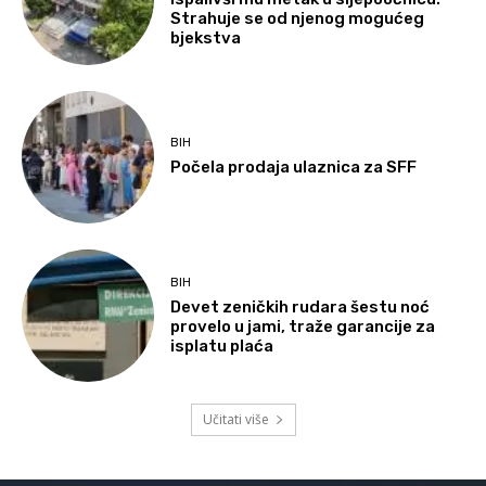
Strahuje se od njenog mogućeg
bjekstva
BIH
Počela prodaja ulaznica za SFF
BIH
Devet zeničkih rudara šestu noć
provelo u jami, traže garancije za
isplatu plaća
Učitati više