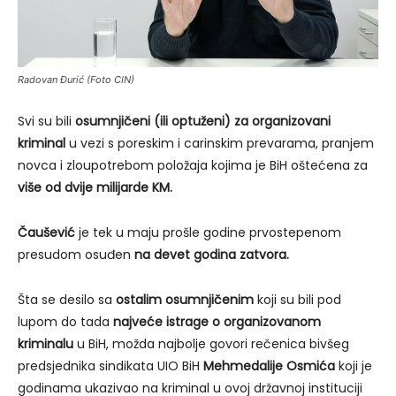
Radovan Đurić (Foto CIN)
Svi su bili
osumnjičeni (ili optuženi) za organizovani
kriminal
u vezi s poreskim i carinskim prevarama, pranjem
novca i zloupotrebom položaja kojima je BiH oštećena za
više od dvije milijarde KM.
Čaušević
je tek u maju prošle godine prvostepenom
presudom osuđen
na devet godina zatvora.
Šta se desilo sa
ostalim osumnjičenim
koji su bili pod
lupom do tada
najveće istrage o organizovanom
kriminalu
u BiH, možda najbolje govori rečenica bivšeg
predsjednika sindikata UIO BiH
Mehmedalije Osmića
koji je
godinama ukazivao na kriminal u ovoj državnoj instituciji