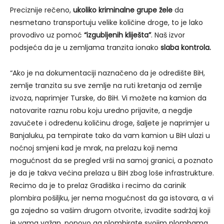
Preciznije rečeno,
ukoliko kriminalne grupe žele
da
nesmetano transportuju velike količine droge, to je lako
provodivo uz pomoć
“izgubljenih kliješta”
. Naš izvor
podsjeća da je u zemljama tranzita ionako
slaba kontrola.
“Ako je na dokumentaciji naznačeno da je odredište BiH,
zemlje tranzita su sve zemlje na ruti kretanja od zemlje
izvoza, naprimjer Turske, do BiH. Vi možete na kamion da
natovarite raznu robu koju uredno prijavite, a negdje
zavučete i određenu količinu droge, šaljete je naprimjer u
Banjaluku, pa tempirate tako da vam kamion u BiH ulazi u
noćnoj smjeni kad je mrak, na prelazu koji nema
mogućnost da se pregled vrši na samoj granici, a poznato
je da je takva većina prelaza u BiH zbog loše infrastrukture.
Recimo da je to prelaz Gradiška i recimo da carinik
plombira pošiljku, jer nema mogućnost da ga istovara, a vi
ga zajedno sa vašim drugom otvorite, izvadite sadržaj koji
je vama važan, ponovo ga plombirate svojim plombama