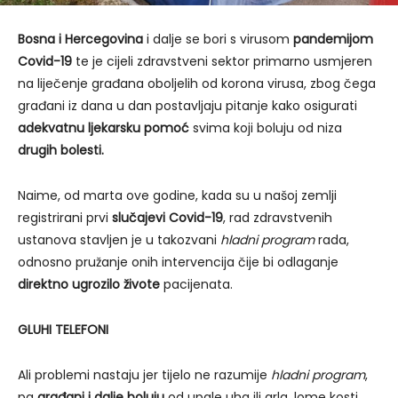
Bosna i Hercegovina
i dalje se bori s virusom
pandemijom
Covid-19
te je cijeli zdravstveni sektor primarno usmjeren
na liječenje građana oboljelih od korona virusa, zbog čega
građani iz dana u dan postavljaju pitanje kako osigurati
adekvatnu ljekarsku pomoć
svima koji boluju od niza
drugih bolesti.
Naime, od marta ove godine, kada su u našoj zemlji
registrirani prvi
slučajevi Covid-19
, rad zdravstvenih
ustanova stavljen je u takozvani
hladni
program
rada,
odnosno pružanje onih intervencija čije bi odlaganje
direktno ugrozilo živote
pacijenata.
GLUHI TELEFONI
Ali problemi nastaju jer tijelo ne razumije
hladni program
,
pa
građani i dalje boluju
od upale uha ili grla, lome kosti,