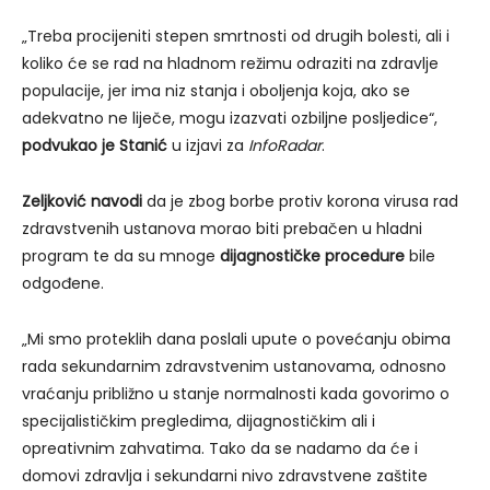
„Treba procijeniti stepen smrtnosti od drugih bolesti, ali i
koliko će se rad na hladnom režimu odraziti na zdravlje
populacije, jer ima niz stanja i oboljenja koja, ako se
adekvatno ne liječe, mogu izazvati ozbiljne posljedice“,
podvukao je Stanić
u izjavi za
InfoRadar
.
Zeljković navodi
da je zbog borbe protiv korona virusa rad
zdravstvenih ustanova morao biti prebačen u hladni
program te da su mnoge
dijagnostičke procedure
bile
odgođene.
„Mi smo proteklih dana poslali upute o povećanju obima
rada sekundarnim zdravstvenim ustanovama, odnosno
vraćanju približno u stanje normalnosti kada govorimo o
specijalističkim pregledima, dijagnostičkim ali i
opreativnim zahvatima. Tako da se nadamo da će i
domovi zdravlja i sekundarni nivo zdravstvene zaštite