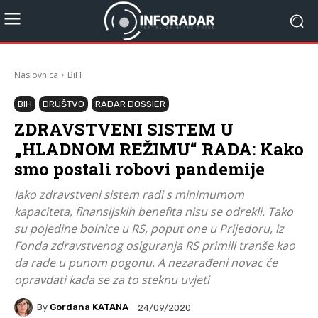
Naslovnica
BiH
BIH
DRUŠTVO
RADAR DOSSIER
ZDRAVSTVENI SISTEM U
„HLADNOM REŽIMU“ RADA: Kako
smo postali robovi pandemije
Iako zdravstveni sistem radi s minimumom
kapaciteta, finansijskih benefita nisu se odrekli. Tako
su pojedine bolnice u RS, poput one u Prijedoru, iz
Fonda zdravstvenog osiguranja RS primili tranše kao
da rade u punom pogonu. A nezarađeni novac će
opravdati kada se za to steknu uvjeti
By
Gordana KATANA
24/09/2020