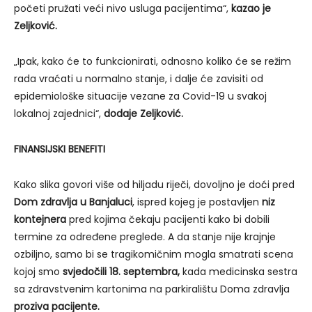
početi pružati veći nivo usluga pacijentima“,
kazao je
Zeljković.
„Ipak, kako će to funkcionirati, odnosno koliko će se režim
rada vraćati u normalno stanje, i dalje će zavisiti od
epidemiološke situacije vezane za Covid-19 u svakoj
lokalnoj zajednici“,
dodaje Zeljković.
FINANSIJSKI BENEFITI
Kako slika govori više od hiljadu riječi, dovoljno je doći pred
Dom zdravlja u Banjaluci
, ispred kojeg je postavljen
niz
kontejnera
pred kojima čekaju pacijenti kako bi dobili
termine za određene preglede. A da stanje nije krajnje
ozbiljno, samo bi se tragikomičnim mogla smatrati scena
kojoj smo
svjedočili 18. septembra,
kada medicinska sestra
sa zdravstvenim kartonima na parkiralištu Doma zdravlja
proziva pacijente.