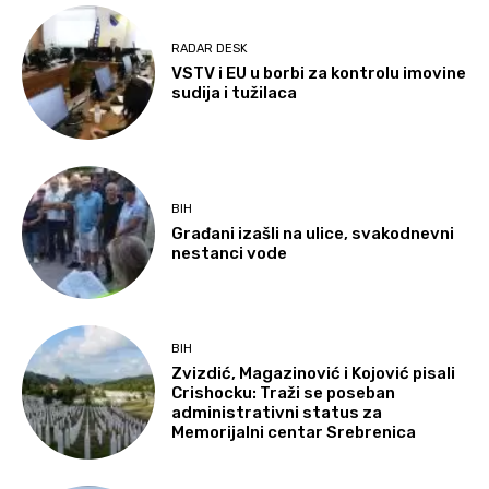
RADAR DESK
VSTV i EU u borbi za kontrolu imovine
sudija i tužilaca
BIH
Građani izašli na ulice, svakodnevni
nestanci vode
BIH
Zvizdić, Magazinović i Kojović pisali
Crishocku: Traži se poseban
administrativni status za
Memorijalni centar Srebrenica