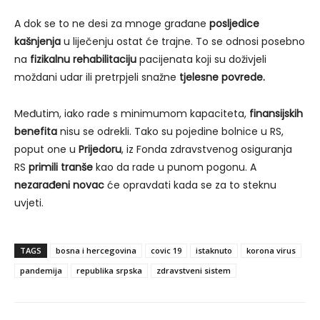
A dok se to ne desi za mnoge građane
posljedice
kašnjenja
u liječenju ostat će trajne. To se odnosi posebno
na
fizikalnu rehabilitaciju
pacijenata koji su doživjeli
moždani udar ili pretrpjeli snažne
tjelesne povrede.
Međutim, iako rade s minimumom kapaciteta,
finansijskih
benefita
nisu se odrekli. Tako su pojedine bolnice u RS,
poput one u
Prijedoru
, iz Fonda zdravstvenog osiguranja
RS
primili tranše
kao da rade u punom pogonu. A
nezarađeni novac
će opravdati kada se za to steknu
uvjeti.
TAGS
bosna i hercegovina
covic 19
istaknuto
korona virus
pandemija
republika srpska
zdravstveni sistem