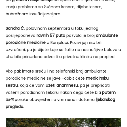
imaju problema sa žučnom kesom, dijabetesom,
bubrežnom insuficijencijom…
Sandra Č.
polovinom septembra u toku jednog
poslijepodneva
ravnih 57 puta
pozvala je broj
ambulante
porodične medicine
u Banjaluci. Pozivi joj nisu bili
uzvraćeni, pa je dijete koje se žalilo na nesnošljive bolove u
uhu bila prinuđena odvesti u privatnu kliniku na pregled.
Ako pak imate sreću i na telefonski broj ambulante
porodične medicine se jave -dobit ćete
medicinsku
sestru
. Koja će vam
uzeti anamnezu
, pa je prepričati
vašem porodičnom ljekaru nakon čega ćete biti
putem
SMS
poruke obavješteni o vremenu i datumu
ljekarskog
pregleda.