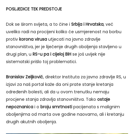
POSLJEDICE TEK PREDSTOJE
Dok se širom svijeta, a to čine i
Srbija i Hrvatska
, već
uveliko radi na procijeni koliko će usmjerenost na borbu
protiv
korona virusa
utjecati na javno zdravlje
stanovništva, jer je liječenje drugih oboljenja stavljeno u
drugi plan, u
RS-u pa i cijeloj BiH
se još uvijek nije
sistematski prišlo toj problematici.
Branislav Zeljković
, direktor Instituta za javno zdravlje RS, u
izjavi za naš portal kaže da oni prate stanje kretanja
određenih bolesti, ali da u ovom trenutku nemaju
procjene stanja zdravlja stanovništva. Tako
ostaje
nepoznanica
i o
broju smrtnosti
pacijenata s malignim
oboljenjima od marta ove godine naovamo, ali i kretanju
drugih akutnih oboljenja.