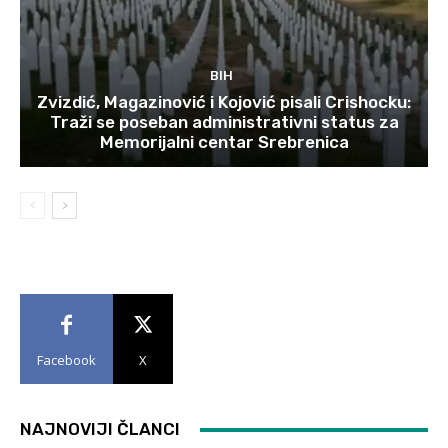
BIH
Zvizdić, Magazinović i Kojović pisali Crishocku:
Traži se poseban administrativni status za
Memorijalni centar Srebrenica
Facebook
X
NAJNOVIJI ČLANCI