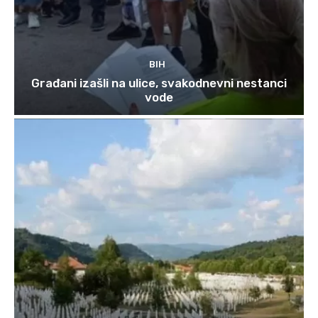
BIH
Građani izašli na ulice, svakodnevni nestanci
vode