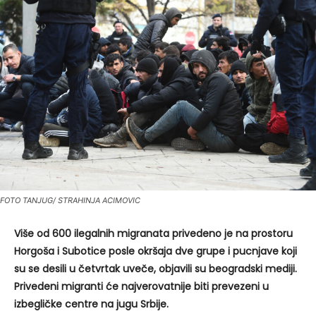
FOTO TANJUG/ STRAHINJA ACIMOVIC
Više od 600 ilegalnih migranata privedeno je na prostoru
Horgoša i Subotice posle okršaja dve grupe i pucnjave koji
su se desili u četvrtak uveče, objavili su beogradski mediji.
Privedeni migranti će najverovatnije biti prevezeni u
izbegličke centre na jugu Srbije.