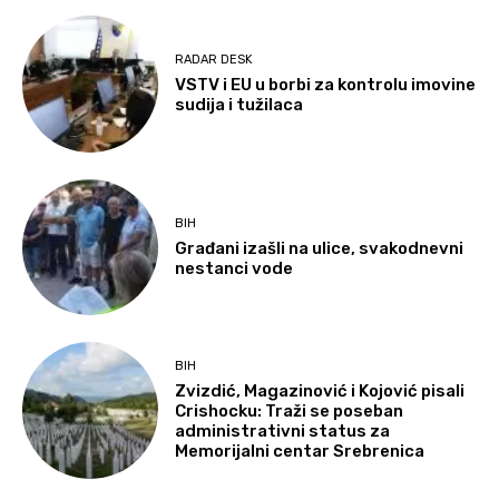
RADAR DESK
VSTV i EU u borbi za kontrolu imovine
sudija i tužilaca
BIH
Građani izašli na ulice, svakodnevni
nestanci vode
BIH
Zvizdić, Magazinović i Kojović pisali
Crishocku: Traži se poseban
administrativni status za
Memorijalni centar Srebrenica