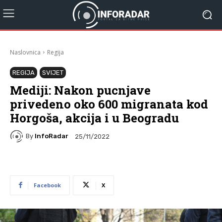
Naslovnica
Regija
REGIJA
SVIJET
Mediji: Nakon pucnjave
privedeno oko 600 migranata kod
Horgoša, akcija i u Beogradu
By
InfoRadar
25/11/2022
Facebook
X