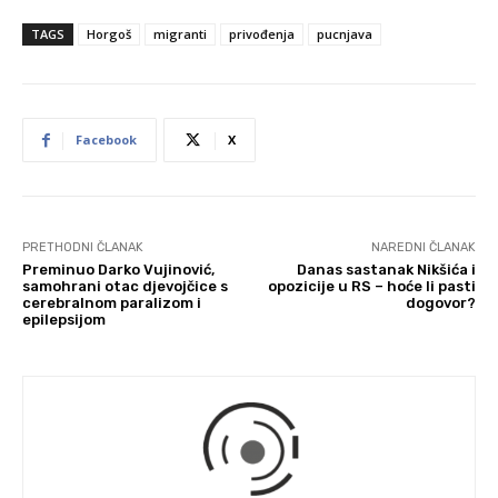
TAGS
Horgoš
migranti
privođenja
pucnjava
Facebook
X
PRETHODNI ČLANAK
NAREDNI ČLANAK
Preminuo Darko Vujinović,
Danas sastanak Nikšića i
samohrani otac djevojčice s
opozicije u RS – hoće li pasti
cerebralnom paralizom i
dogovor?
epilepsijom