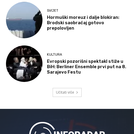
SVIJET
Hormuški moreuz i dalje blokiran:
Brodski saobraćaj gotovo
prepolovljen
KULTURA
Evropski pozorišni spektakl stiže u
BiH: Berliner Ensemble prvi put na 8.
Sarajevo Festu
Učitati više