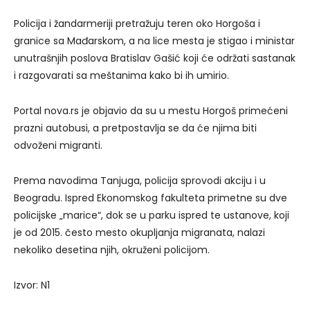
Policija i žandarmeriji pretražuju teren oko Horgoša i
granice sa Mađarskom, a na lice mesta je stigao i ministar
unutrašnjih poslova Bratislav Gašić koji će održati sastanak
i razgovarati sa meštanima kako bi ih umirio.
Portal nova.rs je objavio da su u mestu Horgoš primećeni
prazni autobusi, a pretpostavlja se da će njima biti
odvoženi migranti.
Prema navodima Tanjuga, policija sprovodi akciju i u
Beogradu. Ispred Ekonomskog fakulteta primetne su dve
policijske „marice“, dok se u parku ispred te ustanove, koji
je od 2015. često mesto okupljanja migranata, nalazi
nekoliko desetina njih, okruženi policijom.
Izvor: N1