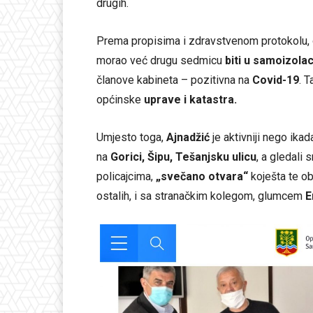
drugih.
Prema propisima i zdravstvenom protokolu
morao već drugu sedmicu
biti u samoizolaci
članove kabineta – pozitivna na
Covid-19
. T
općinske
uprave i katastra.
Umjesto toga,
Ajnadžić
je aktivniji nego ika
na
Gorici, Šipu, Tešanjsku ulicu
, a gledali
policajcima,
„svečano otvara“
koješta te o
ostalih, i sa stranačkim kolegom, glumcem
E