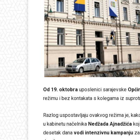
Od 19. oktobra
uposlenici sarajevske
Opći
režimu i bez kontakata s kolegama iz supro
Razlog uspostavljaju ovakvog režima je, kako 
u kabinetu načelnika
Nedžada Ajnadžića
koj
desetak dana
vodi intenzivnu kampanju
za 