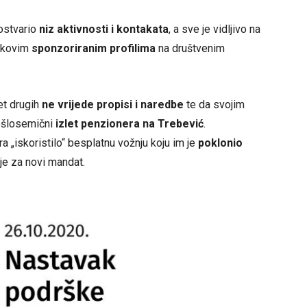
ostvario
niz aktivnosti i kontakata
, a sve je vidljivo na
nikovim
sponzoriranim profilima
na društvenim
et drugih
ne vrijede propisi i naredbe
te da svojim
ošlosemični
izlet penzionera na Trebević
.
 „iskoristilo“ besplatnu vožnju koju im je
poklonio
je za novi mandat.