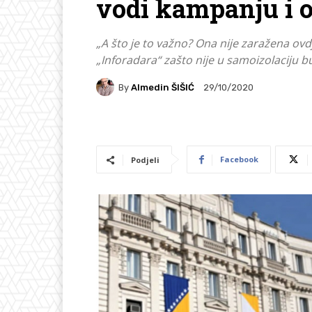
vodi kampanju i o
„A što je to važno? Ona nije zaražena ovd
„Inforadara“ zašto nije u samoizolaciju b
By
Almedin ŠIŠIĆ
29/10/2020
Facebook
Podjeli