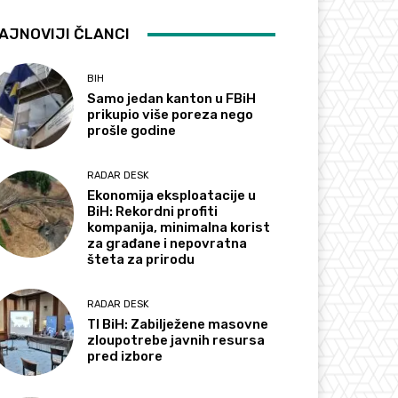
AJNOVIJI ČLANCI
BIH
Samo jedan kanton u FBiH
prikupio više poreza nego
prošle godine
RADAR DESK
Ekonomija eksploatacije u
BiH: Rekordni profiti
kompanija, minimalna korist
za građane i nepovratna
šteta za prirodu
RADAR DESK
TI BiH: Zabilježene masovne
zloupotrebe javnih resursa
pred izbore