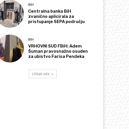
BIH
Centralna banka BiH
zvanično aplicirala za
pristupanje SEPA području
BIH
VRHOVNI SUD FBiH: Adem
Šuman pravosnažno osuđen
za ubistvo Farisa Pendeka
Učitati više