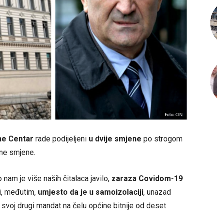
ne Centar
rade podijeljeni
u dvije smjene
po strogom
tne smjene.
nam je više naših čitalaca javilo,
zaraza Covidom-19
i, međutim,
umjesto da je u samoizolaciji
, unazad
svoj drugi mandat na čelu općine bitnije od deset