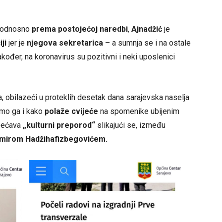
, odnosno
prema postojećoj naredbi
,
Ajnadžić
je
ji
jer je
njegova sekretarica
– a sumnja se i na ostale
akođer, na koronavirus su pozitivni i neki uposlenici
da, obilazeći u proteklih desetak dana sarajevska naselja
 smo ga i kako
polaže cvijeće
na spomenike ubijenim
bećava
„kulturni preporod“
slikajući se, između
mirom Hadžihafizbegovićem.