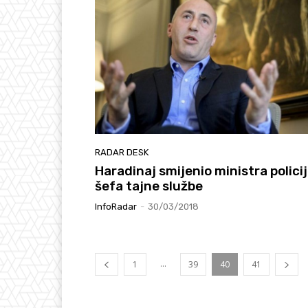
RADAR DESK
Haradinaj smijenio ministra policij
šefa tajne službe
InfoRadar
-
30/03/2018
...
1
39
40
41