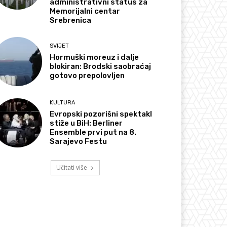
administrativni status za
Memorijalni centar
Srebrenica
SVIJET
Hormuški moreuz i dalje
blokiran: Brodski saobraćaj
gotovo prepolovljen
KULTURA
Evropski pozorišni spektakl
stiže u BiH: Berliner
Ensemble prvi put na 8.
Sarajevo Festu
Učitati više