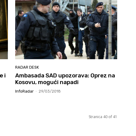
RADAR DESK
e i
Ambasada SAD upozorava: Oprez na
Kosovu, mogući napadi
InfoRadar
-
29/03/2018
Stranica 40 of 41