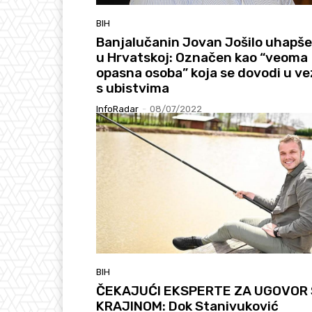
BIH
Banjalučanin Jovan Jošilo uhapš
u Hrvatskoj: Označen kao “veoma
opasna osoba” koja se dovodi u v
s ubistvima
InfoRadar
-
08/07/2022
BIH
ČEKAJUĆI EKSPERTE ZA UGOVOR
KRAJINOM: Dok Stanivuković