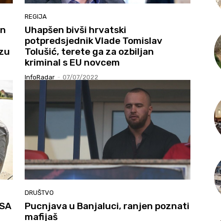
REGIJA
en
Uhapšen bivši hrvatski
potpredsjednik Vlade Tomislav
ezu
Tolušić, terete ga za ozbiljan
kriminal s EU novcem
InfoRadar
-
07/07/2022
DRUŠTVO
 SA
Pucnjava u Banjaluci, ranjen poznati
mafijaš