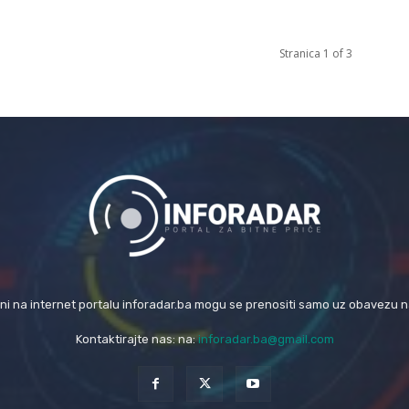
Stranica 1 of 3
eni na internet portalu inforadar.ba mogu se prenositi samo uz obavezu 
Kontaktirajte nas: na:
inforadar.ba@gmail.com