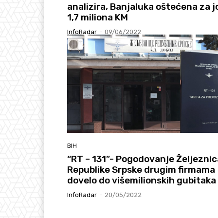
analizira, Banjaluka oštećena za j
1,7 miliona KM
InfoRadar
-
09/06/2022
BIH
“RT – 131”- Pogodovanje Željeznic
Republike Srpske drugim firmama
dovelo do višemilionskih gubitaka
InfoRadar
-
20/05/2022