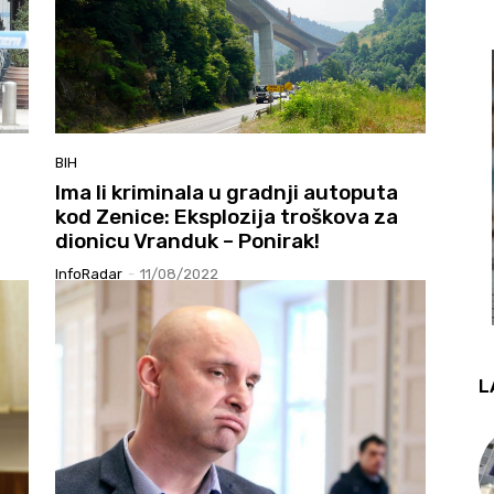
BIH
Ima li kriminala u gradnji autoputa
kod Zenice: Eksplozija troškova za
dionicu Vranduk – Ponirak!
InfoRadar
-
11/08/2022
L