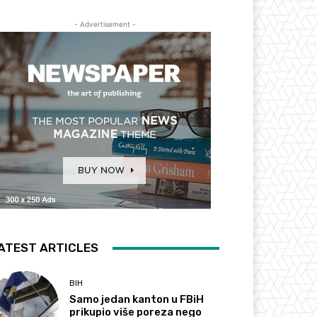
- Advertisement -
ATEST ARTICLES
BIH
Samo jedan kanton u FBiH
prikupio više poreza nego